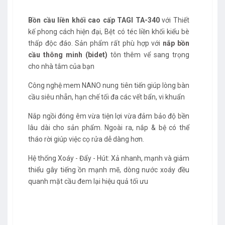
Bồn cầu liền khối cao cấp TAGI TA-340
với Thiết
kế phong cách hiện đại, Bệt có téc liền khối kiểu bè
thấp độc đáo. Sản phẩm rất phù hợp với
nắp bồn
cầu thông minh (bidet)
tôn thêm vể sang trọng
cho nhà tắm của bạn
Công nghệ mem NANO nung tiên tiến giúp lòng bàn
cầu siêu nhẵn, hạn chế tối đa các vết bẩn, vi khuẩn
Nắp ngồi đóng êm vừa tiện lợi vừa đảm bảo độ bền
lâu dài cho sản phẩm. Ngoài ra, nắp & bệ có thể
tháo rời giúp việc cọ rửa dễ dàng hơn.
Hệ thống Xoáy - Đẩy - Hút: Xả nhanh, mạnh và giảm
thiểu gây tiếng ồn mạnh mẽ, dòng nước xoáy đều
quanh mặt cầu đem lại hiệu quả tối ưu