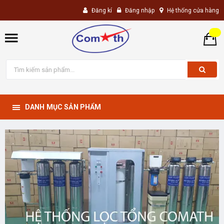
Đăng kí
Đăng nhập
Hệ thống cửa hàng
DANH MỤC SẢN PHẨM