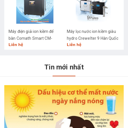
Máy điện giải ion kiềm để
Máy lọc nước ion kiềm giàu
M
bàn Comath Smart CM-
hydro Crewelter 9 Hàn Quốc
C
Liên hệ
Liên hệ
L
3668
Tin mới nhất