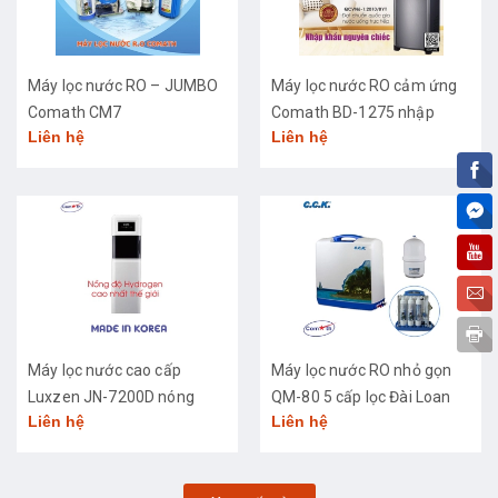
Máy lọc nước RO – JUMBO
Máy lọc nước RO cảm ứng
Comath CM7
Comath BD-1275 nhập
Liên hệ
Liên hệ
khẩu cao cấp
Máy lọc nước cao cấp
Máy lọc nước RO nhỏ gọn
Luxzen JN-7200D nóng
QM-80 5 cấp lọc Đài Loan
Liên hệ
Liên hệ
lạnh