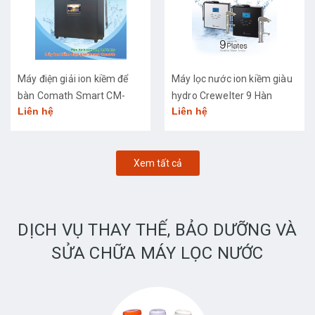
Máy điện giải ion kiềm để
Máy lọc nước ion kiềm giàu
bàn Comath Smart CM-
hydro Crewelter 9 Hàn
Liên hệ
Liên hệ
3668
Quốc
Xem tất cả
DỊCH VỤ THAY THẾ, BẢO DƯỠNG VÀ
SỬA CHỮA MÁY LỌC NƯỚC