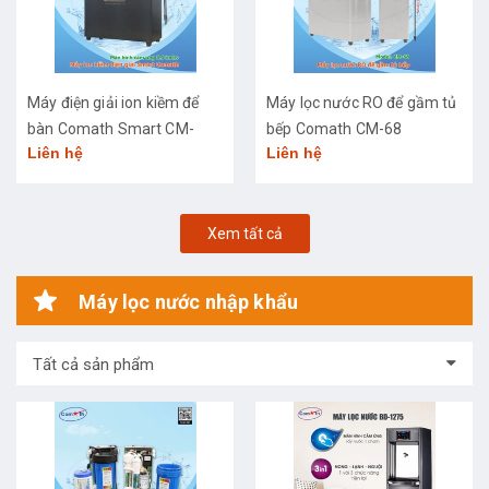
Máy điện giải ion kiềm để
Máy lọc nước RO để gầm tủ
bàn Comath Smart CM-
bếp Comath CM-68
Liên hệ
Liên hệ
3668
Xem tất cả
Máy lọc nước nhập khẩu
Tất cả sản phẩm