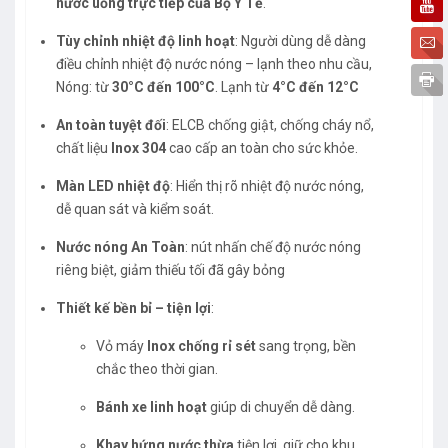
nước uống trực tiếp của Bộ Y Tế
.
Tùy chỉnh nhiệt độ linh hoạt
: Người dùng dễ dàng
điều chỉnh nhiệt độ nước nóng – lạnh theo nhu cầu,
Nóng: từ
30°C đến 100°C
. Lạnh từ
4°C đến 12°C
An toàn tuyệt đối
: ELCB chống giật, chống cháy nổ,
chất liệu
Inox 304
cao cấp an toàn cho sức khỏe.
Màn LED nhiệt độ
: Hiển thị rõ nhiệt độ nước nóng,
dễ quan sát và kiểm soát.
Nước nóng An Toàn
: nút nhấn chế độ nước nóng
riêng biệt, giảm thiếu tối đã gây bỏng
Thiết kế bền bỉ – tiện lợi
:
Vỏ máy
Inox chống rỉ sét
sang trọng, bền
chắc theo thời gian.
Bánh xe linh hoạt
giúp di chuyển dễ dàng.
Khay hứng nước thừa
tiện lợi, giữ cho khu