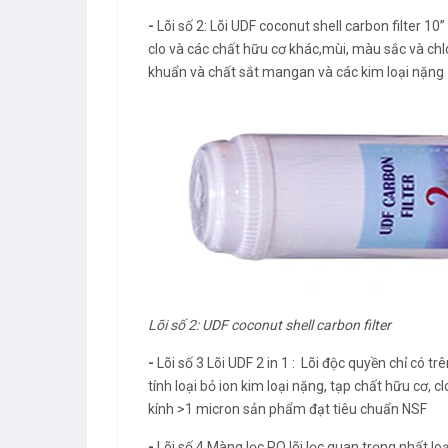
-
Lõi số 2: Lõi UDF coconut shell carbon filter 10
clo và các chất hữu cơ khác,mùi, màu sắc và ch
khuẩn và chất sắt mangan và các kim loại nặng
Lõi số 2: UDF coconut shell carbon filter
-
Lõi số 3 Lõi UDF 2 in 1 : Lõi độc quyền chỉ có
tính loại bỏ ion kim loại nặng, tạp chất hữu cơ, 
kính >1 micron sản phẩm đạt tiêu chuẩn NSF
-
Lõi số 4 Màng lọc RO lõi lọc quan trọng nhất l