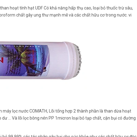
” than hoạt tính hạt UDF Có khả năng hấp thụ cao, loại bỏ thuốc trừ sâu,
loroform chất gây ung thư mạnh mẽ và các chất hữu cơ trong nước. vi
 trên máy lọc nước COMATH, Lõi tổng hợp 2 thành phần là than dừa hoạt
clo dư … Và lõi lọc bông nén PP 1micron loại bỏ tạp chất, cặn bụi có đường
oại bỏ 99,99% các tác nhân gây hại cho sức khỏe như các chất hữu cơ độc