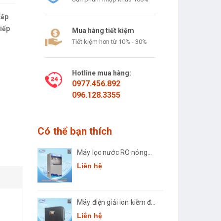
cấp
iếp
Mua hàng tiết kiệm
Tiết kiệm hơn từ 10% - 30%
Hotline mua hàng:
0977.456.892
096.128.3355
Có thể bạn thích
Máy lọc nước RO nóng
lạnh công suất lớn
Liên hệ
Comath CM2681-50
Máy điện giải ion kiềm để
ổ
bàn Comath Smart CM-
Liên hệ
n