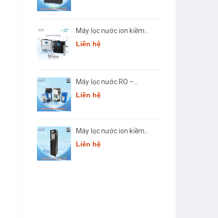
3668
Máy lọc nước ion kiềm
giàu hydro Crewelter 9
Liên hệ
Hàn Quốc
p
Máy lọc nước RO –
n
JUMBO Comath CM7
Liên hệ
Máy lọc nước ion kiềm
thông minh Comath
Liên hệ
Smart CM3668