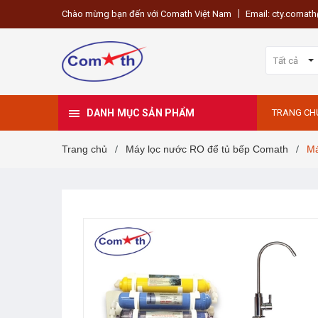
Chào mừng bạn đến với Comath Việt Nam
Email: cty.coma
Tất cả
DANH MỤC SẢN PHẨM
TRANG CH
Trang chủ
Máy lọc nước RO để tủ bếp Comath
Má
/
/