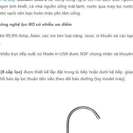
 ngon tinh khiết, cả nhà nguồn sống mát lành, nước qua máy lọc nước
nước sạch nên bạn hoàn toàn yên tâm uống.
công nghệ lọc RO có nhiều ưu điểm
bỏ 99,9% Amip, Asen, các ion kim loại nặng, virus, vi khuẩn và các tạ
.
khẩu trực tiếp xuất xứ Made in-USA được NSF chứng nhận và khuyê
(8 cấp lọc)
được thiết kế lắp đặt trong tủ bếp hoặc dưới kệ bếp. giúp
 hồ báo áp lực thuận tiện việc theo dõi bảo dưỡng (tùy model máy).