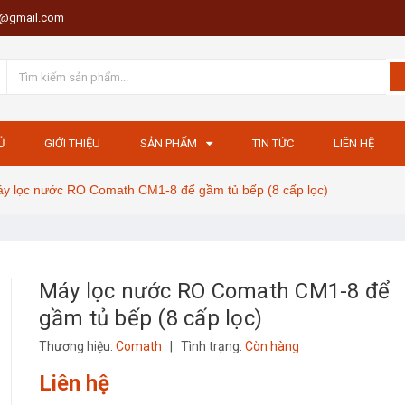
th@gmail.com
Ủ
GIỚI THIỆU
SẢN PHẨM
TIN TỨC
LIÊN HỆ
y lọc nước RO Comath CM1-8 để gầm tủ bếp (8 cấp lọc)
Máy lọc nước RO Comath CM1-8 để
gầm tủ bếp (8 cấp lọc)
Thương hiệu:
Comath
|
Tình trạng:
Còn hàng
Liên hệ