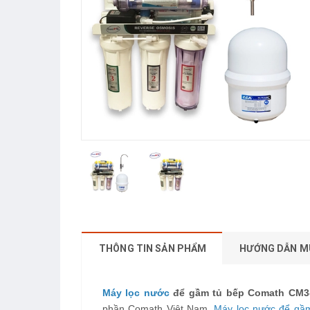
THÔNG TIN SẢN PHẨM
HƯỚNG DẪN M
Máy lọc nước
để gầm tủ bếp Comath CM3-
phần Comath Việt Nam.
Máy lọc nước để gầ