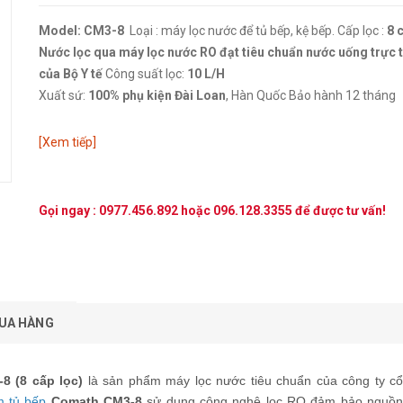
Model: CM3-8
Loại : máy lọc nước để tủ bếp, kệ bếp. Cấp lọc :
8 
Nước lọc qua máy lọc nước RO đạt tiêu chuẩn nước uống trực t
của Bộ Y tế
Công suất lọc:
10 L/H
Xuất sứ:
100% phụ kiện Đài Loan
, Hàn Quốc Bảo hành 12 tháng
[Xem tiếp]
Gọi ngay :
0977.456.892
hoặc
096.128.3355
để được tư vấn!
UA HÀNG
8 (8 cấp lọc)
là sản phẩm máy lọc nước tiêu chuẩn của công ty c
m tủ bếp
Comath CM3-8
sử dụng công nghệ lọc RO đảm bảo nguồ