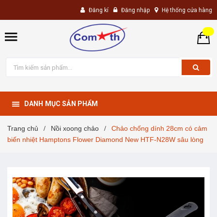
Đăng kí
Đăng nhập
Hệ thống cửa hàng
DANH MỤC SẢN PHẨM
Trang chủ
Nồi xoong chảo
Chảo chống dính 28cm có cảm
/
/
biến nhiệt Hamptons Flower Diamond New HTF-N28W sâu lòng