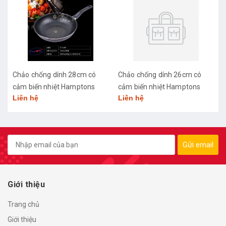
Chảo chống dính 28cm có
Chảo chống dính 26cm có
cảm biến nhiệt Hamptons
cảm biến nhiệt Hamptons
Liên hệ
Liên hệ
Flower Diamond HTF-28W
Flower Diamond HTF-26W
sâu lòng
sâu lòng
Gửi email
Giới thiệu
Trang chủ
Giới thiệu