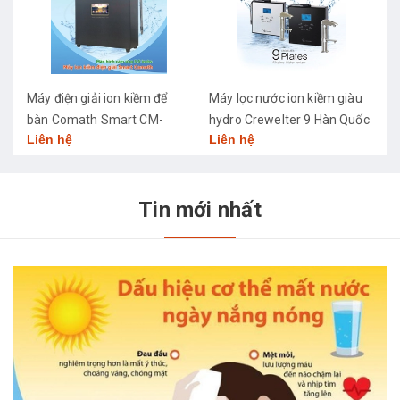
Máy điện giải ion kiềm để
Máy lọc nước ion kiềm giàu
M
bàn Comath Smart CM-
hydro Crewelter 9 Hàn Quốc
C
Liên hệ
Liên hệ
L
3668
Tin mới nhất