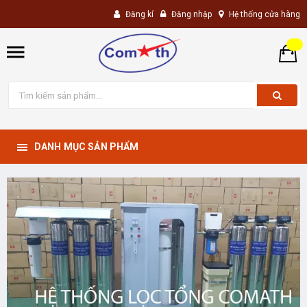
Đăng kí
Đăng nhập
Hệ thống cửa hàng
DANH MỤC SẢN PHẨM