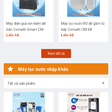
Máy điện giải ion kiềm để
Máy lọc nước RO để gầm tủ
bàn Comath Smart CM-
bếp Comath CM-68
Liên hệ
Liên hệ
3668
Xem tất cả
Máy lọc nước nhập khẩu
Tất cả sản phẩm