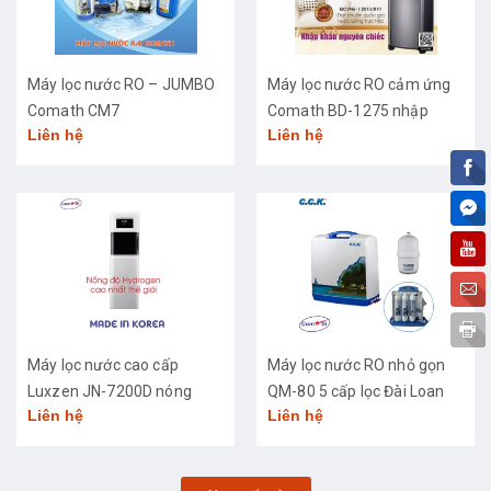
Máy lọc nước RO – JUMBO
Máy lọc nước RO cảm ứng
Comath CM7
Comath BD-1275 nhập
Liên hệ
Liên hệ
khẩu cao cấp
Máy lọc nước cao cấp
Máy lọc nước RO nhỏ gọn
Luxzen JN-7200D nóng
QM-80 5 cấp lọc Đài Loan
Liên hệ
Liên hệ
lạnh