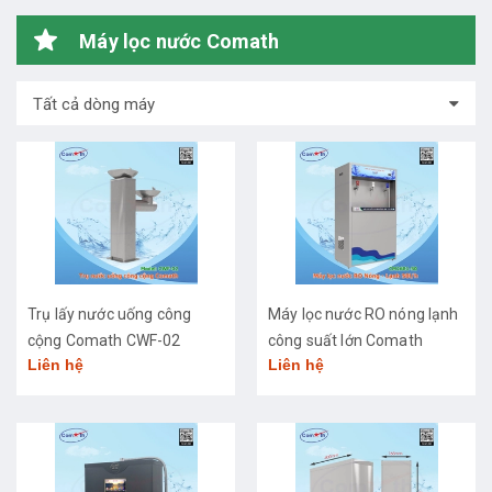
Máy lọc nước Comath
Tất cả dòng máy
Trụ lấy nước uống công
Máy lọc nước RO nóng lạnh
cộng Comath CWF-02
công suất lớn Comath
Liên hệ
Liên hệ
CM2681-50