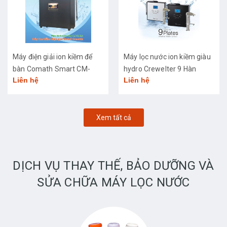
Máy điện giải ion kiềm để
Máy lọc nước ion kiềm giàu
bàn Comath Smart CM-
hydro Crewelter 9 Hàn
Liên hệ
Liên hệ
3668
Quốc
Xem tất cả
DỊCH VỤ THAY THẾ, BẢO DƯỠNG VÀ
SỬA CHỮA MÁY LỌC NƯỚC