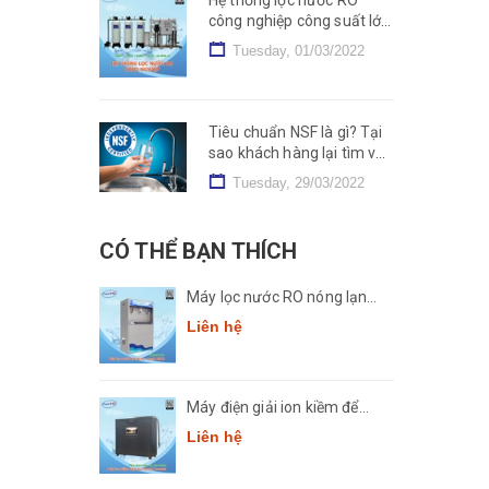
công nghiệp công suất lớn
2000L, 5000L, 10000L/h
Tuesday, 01/03/2022
Tiêu chuẩn NSF là gì? Tại
sao khách hàng lại tìm và
dùng sản phẩm NSF?
Tuesday, 29/03/2022
CÓ THỂ BẠN THÍCH
Máy lọc nước RO nóng lạnh
công suất lớn Comath
Liên hệ
CM2681-50
Máy điện giải ion kiềm để
bàn Comath Smart CM-
Liên hệ
3668