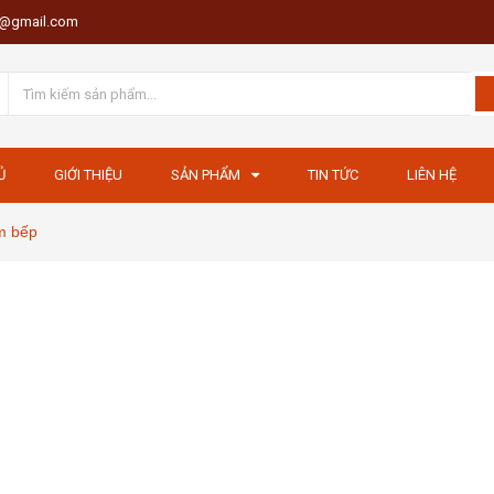
th@gmail.com
Ủ
GIỚI THIỆU
SẢN PHẨM
TIN TỨC
LIÊN HỆ
m bếp