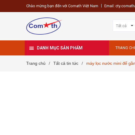
Chào mừng bạn đến với Comath Việt Nam
Email: cty.coma
Tất cả
DANH MỤC SẢN PHẨM
TRANG CH
Trang chủ
Tất cả tin tức
máy lọc nước mini để gầ
/
/