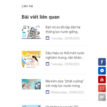
Liên hệ
Bài viết liên quan
Bật mí sơ đồ lắp đặt hệ
thống lọc nước giếng
khoan cho mọi nhà
Tuesday, 22/06/2021
Dấu hiệu cơ thể mất nước
nghiêm trọng, cần khắc
phục nhanh chóng
Tuesday, 22/06/2021
Mẹ bỉm sữa “phát cuồng”
với máy lọc nước nóng
lạnh nguội – Tại sao lại
Wednesday, 23/06/2021
vậy?
Hệ thống lọc nước RO