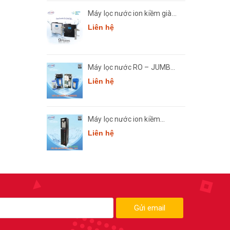
Máy lọc nước ion kiềm giàu
hydro Crewelter 9 Hàn Quốc
Liên hệ
Máy lọc nước RO – JUMBO
Comath CM7
Liên hệ
Máy lọc nước ion kiềm
thông minh Comath Smart
Liên hệ
CM3668
Gửi email