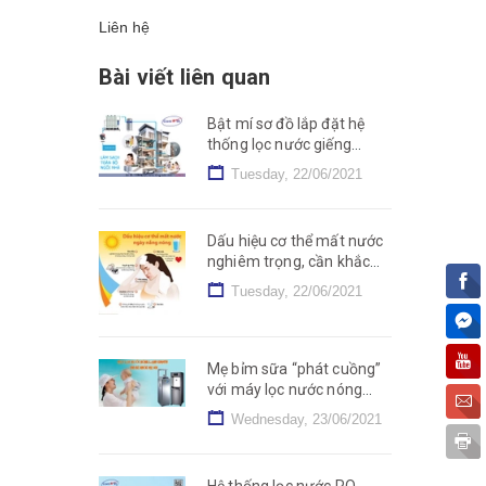
Liên hệ
Bài viết liên quan
Bật mí sơ đồ lắp đặt hệ
thống lọc nước giếng
khoan cho mọi nhà
Tuesday, 22/06/2021
Dấu hiệu cơ thể mất nước
nghiêm trọng, cần khắc
phục nhanh chóng
Tuesday, 22/06/2021
Mẹ bỉm sữa “phát cuồng”
với máy lọc nước nóng
lạnh nguội – Tại sao lại
Wednesday, 23/06/2021
vậy?
Hệ thống lọc nước RO