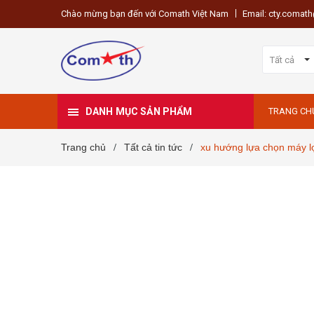
Chào mừng bạn đến với Comath Việt Nam
Email: cty.coma
Tất cả
DANH MỤC SẢN PHẨM
TRANG CH
Trang chủ
Tất cả tin tức
xu hướng lựa chọn máy l
/
/