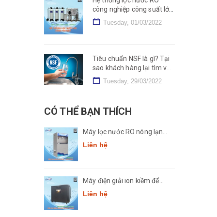
công nghiệp công suất lớn
2000L, 5000L, 10000L/h
Tuesday, 01/03/2022
Tiêu chuẩn NSF là gì? Tại
sao khách hàng lại tìm và
dùng sản phẩm NSF?
Tuesday, 29/03/2022
CÓ THỂ BẠN THÍCH
Máy lọc nước RO nóng lạnh
công suất lớn Comath
Liên hệ
CM2681-50
Máy điện giải ion kiềm để
bàn Comath Smart CM-
Liên hệ
3668