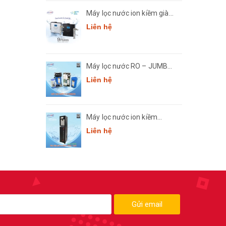
Máy lọc nước ion kiềm giàu
hydro Crewelter 9 Hàn Quốc
Liên hệ
Máy lọc nước RO – JUMBO
Comath CM7
Liên hệ
Máy lọc nước ion kiềm
thông minh Comath Smart
Liên hệ
CM3668
Gửi email