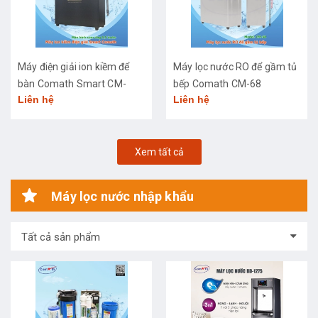
Máy điện giải ion kiềm để
Máy lọc nước RO để gầm tủ
bàn Comath Smart CM-
bếp Comath CM-68
Liên hệ
Liên hệ
3668
Xem tất cả
Máy lọc nước nhập khẩu
Tất cả sản phẩm