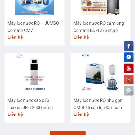
Máy lọc nước RO – JUMBO
Máy lọc nước RO cảm ứng
Comath CM7
Comath BD-1275 nhập
Liên hệ
Liên hệ
khẩu cao cấp
Máy lọc nước cao cấp
Máy lọc nước RO nhỏ gọn
Luxzen JN-7200D nóng
QM-80 5 cấp lọc Đài Loan
Liên hệ
Liên hệ
lạnh