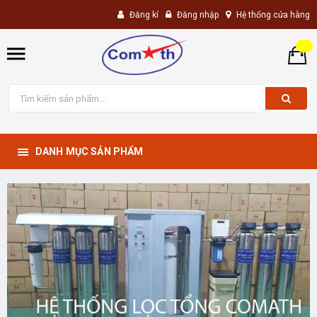
Đăng kí
Đăng nhập
Hệ thống cửa hàng
DANH MỤC SẢN PHẨM