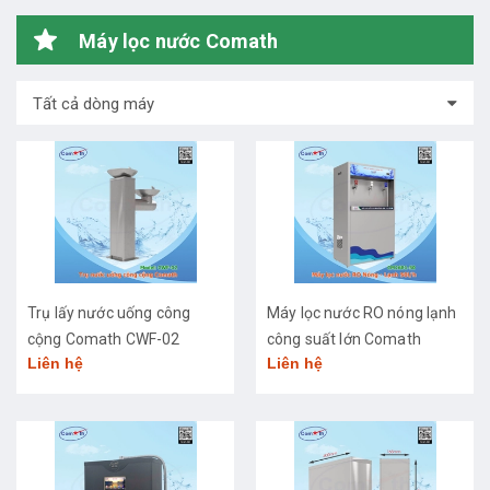
Máy lọc nước Comath
Tất cả dòng máy
Trụ lấy nước uống công
Máy lọc nước RO nóng lạnh
cộng Comath CWF-02
công suất lớn Comath
Liên hệ
Liên hệ
CM2681-50