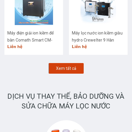
Máy điện giải ion kiềm để
Máy lọc nước ion kiềm giàu
bàn Comath Smart CM-
hydro Crewelter 9 Hàn
Liên hệ
Liên hệ
3668
Quốc
Xem tất cả
DỊCH VỤ THAY THẾ, BẢO DƯỠNG VÀ
SỬA CHỮA MÁY LỌC NƯỚC