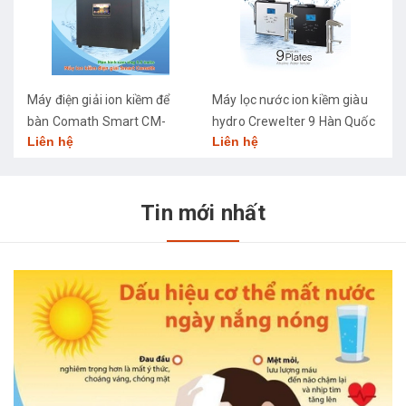
Máy điện giải ion kiềm để
Máy lọc nước ion kiềm giàu
M
bàn Comath Smart CM-
hydro Crewelter 9 Hàn Quốc
C
Liên hệ
Liên hệ
L
3668
Tin mới nhất