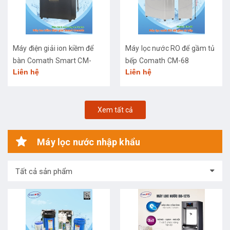
Máy điện giải ion kiềm để
Máy lọc nước RO để gầm tủ
bàn Comath Smart CM-
bếp Comath CM-68
Liên hệ
Liên hệ
3668
Xem tất cả
Máy lọc nước nhập khẩu
Tất cả sản phẩm