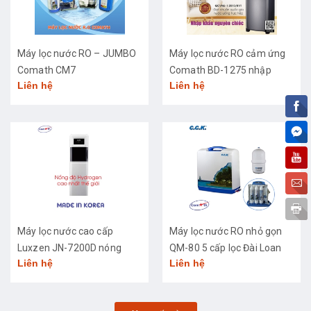
Máy lọc nước RO – JUMBO
Máy lọc nước RO cảm ứng
Comath CM7
Comath BD-1275 nhập
Liên hệ
Liên hệ
khẩu cao cấp
Máy lọc nước cao cấp
Máy lọc nước RO nhỏ gọn
Luxzen JN-7200D nóng
QM-80 5 cấp lọc Đài Loan
Liên hệ
Liên hệ
lạnh