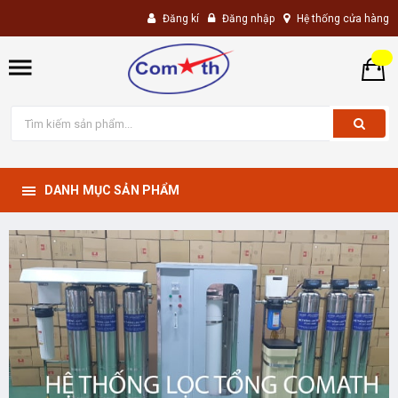
Đăng kí
Đăng nhập
Hệ thống cửa hàng
DANH MỤC SẢN PHẨM