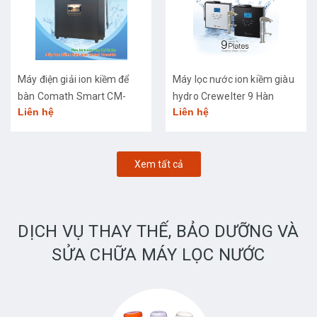
Máy điện giải ion kiềm để
Máy lọc nước ion kiềm giàu
bàn Comath Smart CM-
hydro Crewelter 9 Hàn
Liên hệ
Liên hệ
3668
Quốc
Xem tất cả
DỊCH VỤ THAY THẾ, BẢO DƯỠNG VÀ
SỬA CHỮA MÁY LỌC NƯỚC