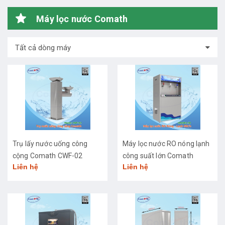
Máy lọc nước Comath
Tất cả dòng máy
Trụ lấy nước uống công
Máy lọc nước RO nóng lạnh
cộng Comath CWF-02
công suất lớn Comath
Liên hệ
Liên hệ
CM2681-50