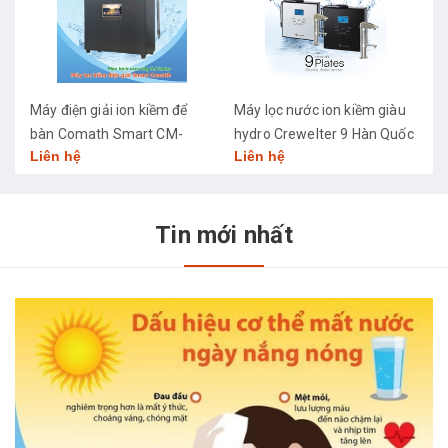
Máy điện giải ion kiềm để
Máy lọc nước ion kiềm giàu
M
bàn Comath Smart CM-
hydro Crewelter 9 Hàn Quốc
C
Liên hệ
Liên hệ
L
3668
Tin mới nhất