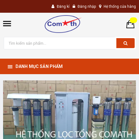
Đăng kí
Đăng nhập
Hệ thống cửa hàng
DANH MỤC SẢN PHẨM