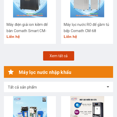
Máy điện giải ion kiềm để
Máy lọc nước RO để gầm tủ
bàn Comath Smart CM-
bếp Comath CM-68
Liên hệ
Liên hệ
3668
Xem tất cả
Máy lọc nước nhập khẩu
Tất cả sản phẩm