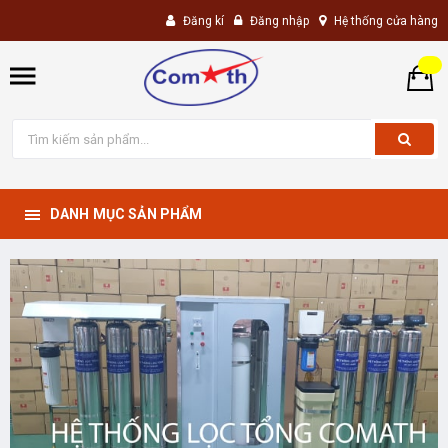
Đăng kí
Đăng nhập
Hệ thống cửa hàng
DANH MỤC SẢN PHẨM