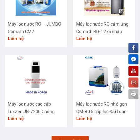
Máy lọc nước RO – JUMBO
Máy lọc nước RO cảm ứng
Comath CM7
Comath BD-1275 nhập
Liên hệ
Liên hệ
khẩu cao cấp
Máy lọc nước cao cấp
Máy lọc nước RO nhỏ gọn
Luxzen JN-7200D nóng
QM-80 5 cấp lọc Đài Loan
Liên hệ
Liên hệ
lạnh