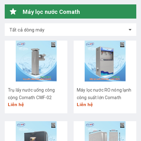
Máy lọc nước Comath
Tất cả dòng máy
Trụ lấy nước uống công
Máy lọc nước RO nóng lạnh
cộng Comath CWF-02
công suất lớn Comath
Liên hệ
Liên hệ
CM2681-50