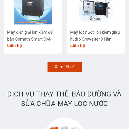
Máy điện giải ion kiềm để
Máy lọc nước ion kiềm giàu
bàn Comath Smart CM-
hydro Crewelter 9 Hàn
Liên hệ
Liên hệ
3668
Quốc
Xem tất cả
DỊCH VỤ THAY THẾ, BẢO DƯỠNG VÀ
SỬA CHỮA MÁY LỌC NƯỚC