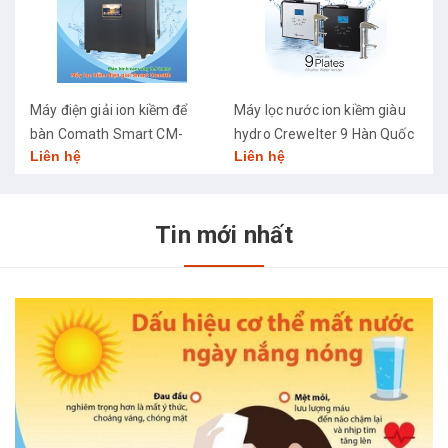
Máy điện giải ion kiềm để
Máy lọc nước ion kiềm giàu
M
bàn Comath Smart CM-
hydro Crewelter 9 Hàn Quốc
C
Liên hệ
Liên hệ
L
3668
Tin mới nhất