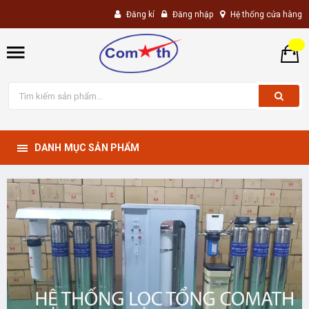
Đăng kí
Đăng nhập
Hệ thống cửa hàng
DANH MỤC SẢN PHẨM