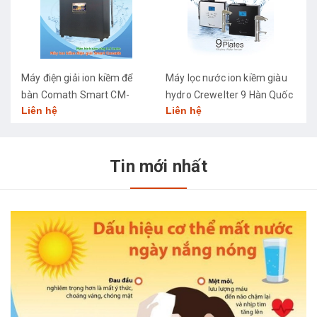
Máy điện giải ion kiềm để
Máy lọc nước ion kiềm giàu
M
bàn Comath Smart CM-
hydro Crewelter 9 Hàn Quốc
C
Liên hệ
Liên hệ
L
3668
Tin mới nhất