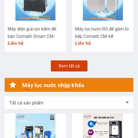
Máy điện giải ion kiềm để
Máy lọc nước RO để gầm tủ
bàn Comath Smart CM-
bếp Comath CM-68
Liên hệ
Liên hệ
3668
Xem tất cả
Máy lọc nước nhập khẩu
Tất cả sản phẩm