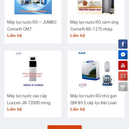
Máy lọc nước RO – JUMBO
Máy lọc nước RO cảm ứng
Comath CM7
Comath BD-1275 nhập
Liên hệ
Liên hệ
khẩu cao cấp
Máy lọc nước cao cấp
Máy lọc nước RO nhỏ gọn
Luxzen JN-7200D nóng
QM-80 5 cấp lọc Đài Loan
Liên hệ
Liên hệ
lạnh