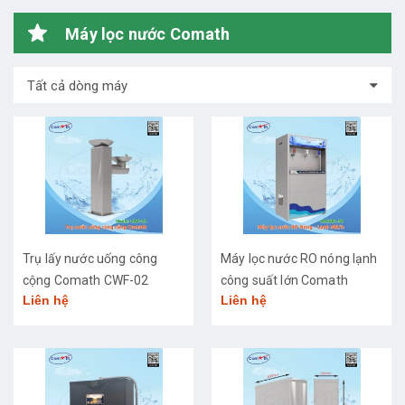
Máy lọc nước Comath
Tất cả dòng máy
Trụ lấy nước uống công
Máy lọc nước RO nóng lạnh
cộng Comath CWF-02
công suất lớn Comath
Liên hệ
Liên hệ
CM2681-50