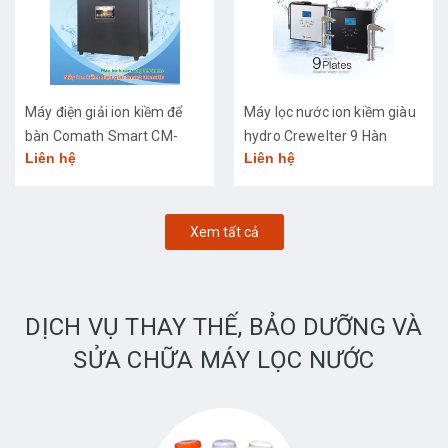
Máy điện giải ion kiềm để
Máy lọc nước ion kiềm giàu
bàn Comath Smart CM-
hydro Crewelter 9 Hàn
Liên hệ
Liên hệ
3668
Quốc
Xem tất cả
DỊCH VỤ THAY THẾ, BẢO DƯỠNG VÀ
SỬA CHỮA MÁY LỌC NƯỚC