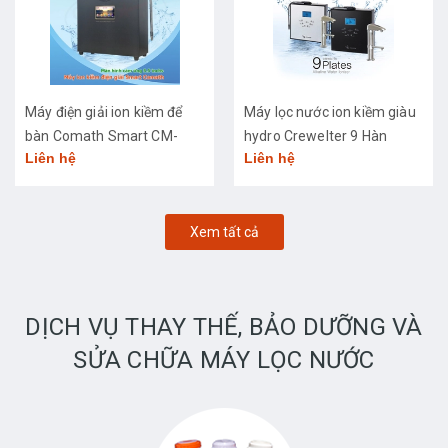
Máy điện giải ion kiềm để
Máy lọc nước ion kiềm giàu
bàn Comath Smart CM-
hydro Crewelter 9 Hàn
Liên hệ
Liên hệ
3668
Quốc
Xem tất cả
DỊCH VỤ THAY THẾ, BẢO DƯỠNG VÀ
SỬA CHỮA MÁY LỌC NƯỚC