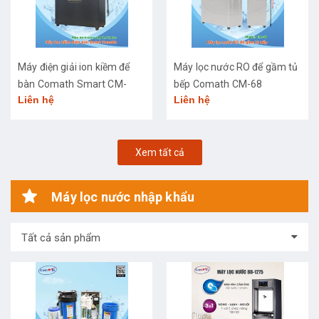
Máy điện giải ion kiềm để
Máy lọc nước RO để gầm tủ
bàn Comath Smart CM-
bếp Comath CM-68
Liên hệ
Liên hệ
3668
Xem tất cả
Máy lọc nước nhập khẩu
Tất cả sản phẩm