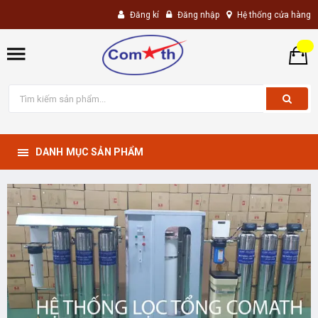
Đăng kí
Đăng nhập
Hệ thống cửa hàng
DANH MỤC SẢN PHẨM