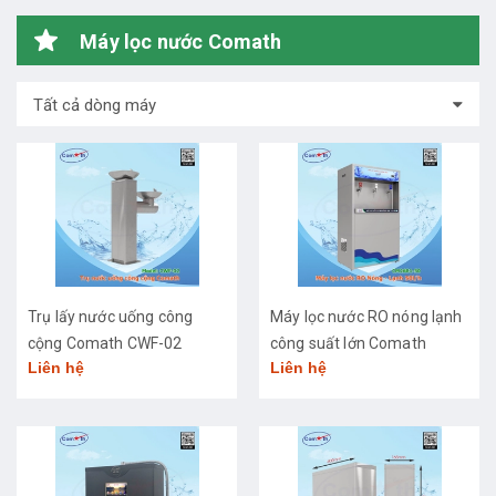
Máy lọc nước Comath
Tất cả dòng máy
Trụ lấy nước uống công
Máy lọc nước RO nóng lạnh
cộng Comath CWF-02
công suất lớn Comath
Liên hệ
Liên hệ
CM2681-50