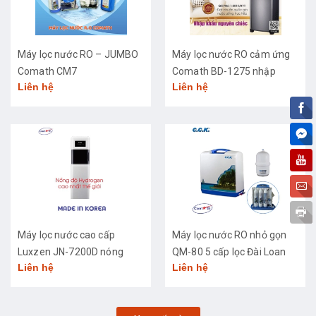
Máy lọc nước RO – JUMBO
Máy lọc nước RO cảm ứng
Comath CM7
Comath BD-1275 nhập
Liên hệ
Liên hệ
khẩu cao cấp
Máy lọc nước cao cấp
Máy lọc nước RO nhỏ gọn
Luxzen JN-7200D nóng
QM-80 5 cấp lọc Đài Loan
Liên hệ
Liên hệ
lạnh