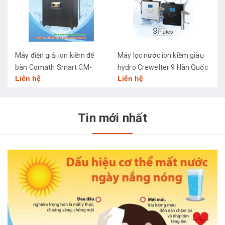
Máy điện giải ion kiềm để
Máy lọc nước ion kiềm giàu
M
bàn Comath Smart CM-
hydro Crewelter 9 Hàn Quốc
C
Liên hệ
Liên hệ
L
3668
Tin mới nhất