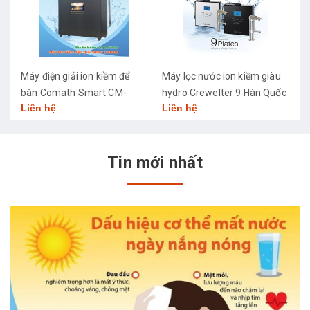
Máy điện giải ion kiềm để
Máy lọc nước ion kiềm giàu
M
bàn Comath Smart CM-
hydro Crewelter 9 Hàn Quốc
C
Liên hệ
Liên hệ
L
3668
Tin mới nhất