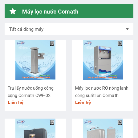
Máy lọc nước Comath
Tất cả dòng máy
Trụ lấy nước uống công
Máy lọc nước RO nóng lạnh
cộng Comath CWF-02
công suất lớn Comath
Liên hệ
Liên hệ
CM2681-50