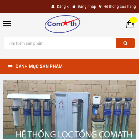
Đăng kí
Đăng nhập
Hệ thống cửa hàng
DANH MỤC SẢN PHẨM