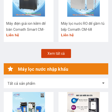
Máy điện giải ion kiềm để
Máy lọc nước RO để gầm tủ
bàn Comath Smart CM-
bếp Comath CM-68
Liên hệ
Liên hệ
3668
Xem tất cả
Máy lọc nước nhập khẩu
Tất cả sản phẩm