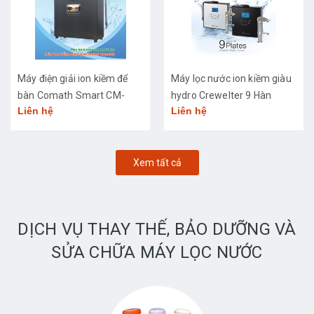
Máy điện giải ion kiềm để
Máy lọc nước ion kiềm giàu
bàn Comath Smart CM-
hydro Crewelter 9 Hàn
Liên hệ
Liên hệ
3668
Quốc
Xem tất cả
DỊCH VỤ THAY THẾ, BẢO DƯỠNG VÀ
SỬA CHỮA MÁY LỌC NƯỚC