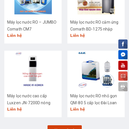
Máy lọc nước RO – JUMBO
Máy lọc nước RO cảm ứng
Comath CM7
Comath BD-1275 nhập
Liên hệ
Liên hệ
khẩu cao cấp
Máy lọc nước cao cấp
Máy lọc nước RO nhỏ gọn
Luxzen JN-7200D nóng
QM-80 5 cấp lọc Đài Loan
Liên hệ
Liên hệ
lạnh