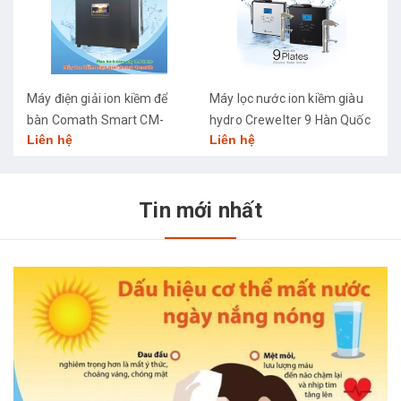
Máy điện giải ion kiềm để
Máy lọc nước ion kiềm giàu
M
bàn Comath Smart CM-
hydro Crewelter 9 Hàn Quốc
C
Liên hệ
Liên hệ
L
3668
Tin mới nhất