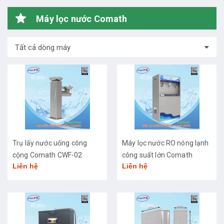
Máy lọc nước Comath
Tất cả dòng máy
Trụ lấy nước uống công
Máy lọc nước RO nóng lạnh
cộng Comath CWF-02
công suất lớn Comath
Liên hệ
Liên hệ
CM2681-50