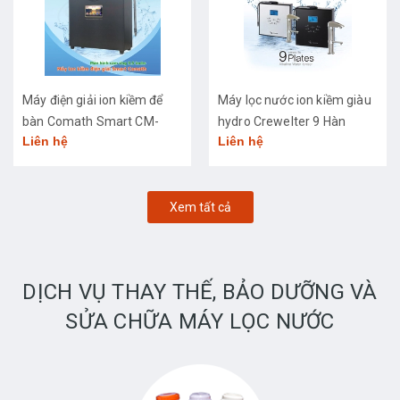
Máy điện giải ion kiềm để
Máy lọc nước ion kiềm giàu
bàn Comath Smart CM-
hydro Crewelter 9 Hàn
Liên hệ
Liên hệ
3668
Quốc
Xem tất cả
DỊCH VỤ THAY THẾ, BẢO DƯỠNG VÀ
SỬA CHỮA MÁY LỌC NƯỚC