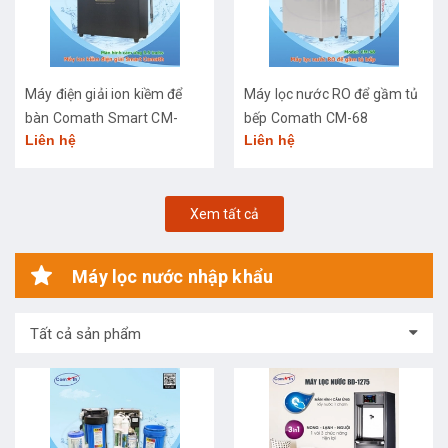
Máy điện giải ion kiềm để
Máy lọc nước RO để gầm tủ
bàn Comath Smart CM-
bếp Comath CM-68
Liên hệ
Liên hệ
3668
Xem tất cả
Máy lọc nước nhập khẩu
Tất cả sản phẩm