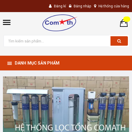
Đăng kí
Đăng nhập
Hệ thống cửa hàng
DANH MỤC SẢN PHẨM