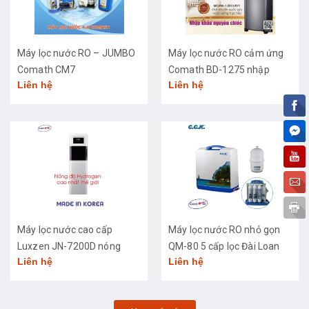
Máy lọc nước RO – JUMBO
Máy lọc nước RO cảm ứng
Comath CM7
Comath BD-1275 nhập
Liên hệ
Liên hệ
khẩu cao cấp
Máy lọc nước cao cấp
Máy lọc nước RO nhỏ gọn
Luxzen JN-7200D nóng
QM-80 5 cấp lọc Đài Loan
Liên hệ
Liên hệ
lạnh