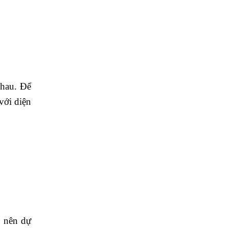
nhau. Để
với diện
n nên dự