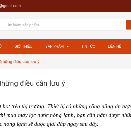
th@gmail.com
Ủ
GIỚI THIỆU
SẢN PHẨM
TIN TỨC
LIÊN HỆ
Những điều cần lưu ý
hững điều cần lưu ý
 hot trên thị trường. Thiết bị có những công năng ấn tượ
 khi mua máy lọc nước nóng lạnh, bạn cần nắm được nhữ
c nóng lạnh sẽ được giải đáp ngay sau đây.