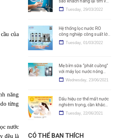
sao khách hàng lại tìm và
dùng sản phẩm NSF?
Tuesday, 29/03/2022
Hệ thống lọc nước RO
 cầu của
công nghiệp công suất lớn
2000L, 5000L, 10000L/h
Tuesday, 01/03/2022
Mẹ bỉm sữa “phát cuồng”
với máy lọc nước nóng
lạnh nguội – Tại sao lại
Wednesday, 23/06/2021
vậy?
ính năng
Dấu hiệu cơ thể mất nước
 do từng
nghiêm trọng, cần khắc
phục nhanh chóng
Tuesday, 22/06/2021
lọc nước
CÓ THỂ BẠN THÍCH
y đều là