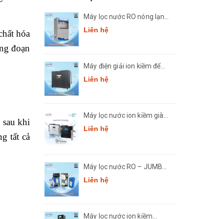
Máy lọc nước RO nóng lạnh
công suất lớn Comath
Liên hệ
chất hóa
CM2681-50
ông đoạn
Máy điện giải ion kiềm để
bàn Comath Smart CM-
Liên hệ
3668
Máy lọc nước ion kiềm giàu
 sau khi
hydro Crewelter 9 Hàn Quốc
Liên hệ
g tất cả
Máy lọc nước RO – JUMBO
Comath CM7
Liên hệ
Máy lọc nước ion kiềm