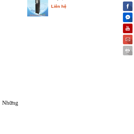
thông minh Comath Smart
Liên hệ
CM3668
h. Những