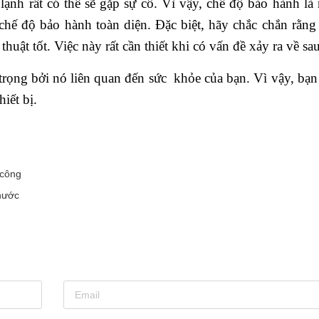
ạnh rất có thể sẽ gặp sự cố. Vì vậy, chế độ bảo hành là 
chế độ bảo hành toàn diện. Đặc biệt, hãy chắc chắn rằng
huật tốt. Việc này rất cần thiết khi có vấn đề xảy ra về sau
trọng bởi nó liên quan đến sức khỏe của bạn. Vì vậy, bạn
iết bị.
 công
nước