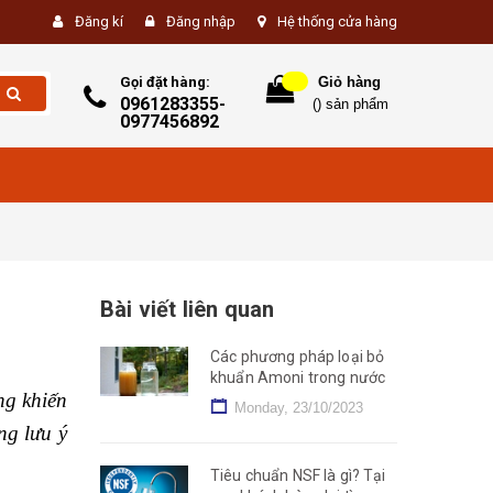
Đăng kí
Đăng nhập
Hệ thống cửa hàng
Gọi đặt hàng:
Giỏ hàng
0961283355-
(
) sản phẩm
0977456892
Bài viết liên quan
Các phương pháp loại bỏ
khuẩn Amoni trong nước
ng khiến
Monday, 23/10/2023
ng lưu ý
Tiêu chuẩn NSF là gì? Tại