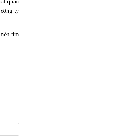
rất quan
 công ty
.
 nên tìm