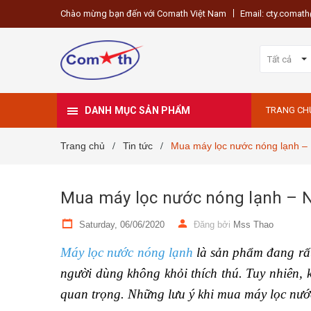
Chào mừng bạn đến với Comath Việt Nam
Email: cty.coma
Tất cả
DANH MỤC SẢN PHẨM
TRANG CH
Trang chủ
Tin tức
Mua máy lọc nước nóng lạnh – 
/
/
Mua máy lọc nước nóng lạnh – N
Saturday, 06/06/2020
Đăng bởi
Mss Thao
Máy lọc nước nóng lạnh
là sản phẩm đang rất
người dùng không khỏi thích thú. Tuy nhiên,
quan trọng. Những lưu ý khi mua máy lọc nướ