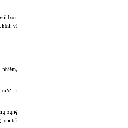
với bạn.
Chính vì
ô nhiễm,
 nước ô
ông nghệ
 loại bỏ