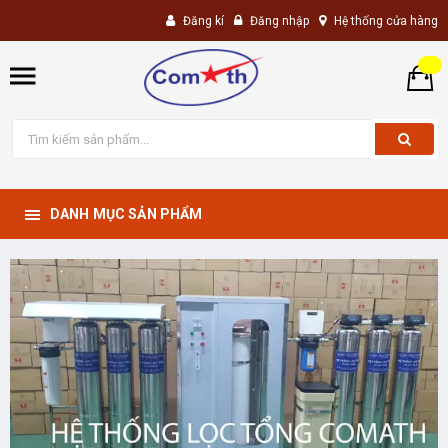
Đăng kí
Đăng nhập
Hệ thống cửa hàng
DANH MỤC SẢN PHẨM