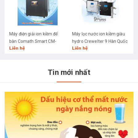
Máy điện giải ion kiềm để
Máy lọc nước ion kiềm giàu
M
bàn Comath Smart CM-
hydro Crewelter 9 Hàn Quốc
C
Liên hệ
Liên hệ
L
3668
Tin mới nhất