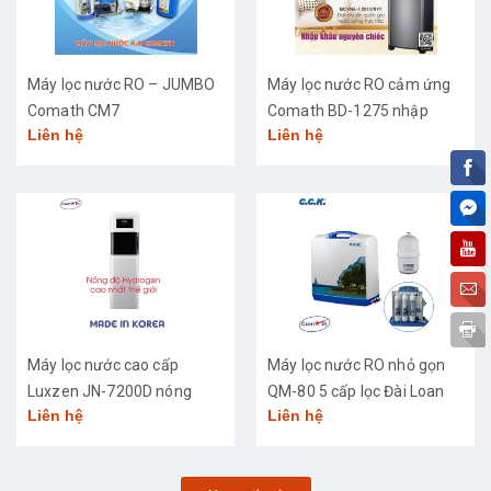
Máy lọc nước RO – JUMBO
Máy lọc nước RO cảm ứng
Comath CM7
Comath BD-1275 nhập
Liên hệ
Liên hệ
khẩu cao cấp
Máy lọc nước cao cấp
Máy lọc nước RO nhỏ gọn
Luxzen JN-7200D nóng
QM-80 5 cấp lọc Đài Loan
Liên hệ
Liên hệ
lạnh