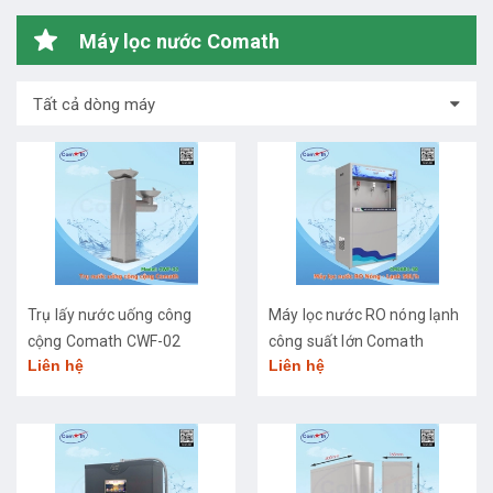
Máy lọc nước Comath
Tất cả dòng máy
Trụ lấy nước uống công
Máy lọc nước RO nóng lạnh
cộng Comath CWF-02
công suất lớn Comath
Liên hệ
Liên hệ
CM2681-50