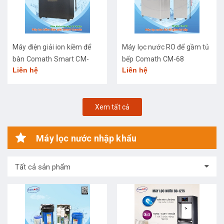
Máy điện giải ion kiềm để
Máy lọc nước RO để gầm tủ
bàn Comath Smart CM-
bếp Comath CM-68
Liên hệ
Liên hệ
3668
Xem tất cả
Máy lọc nước nhập khẩu
Tất cả sản phẩm