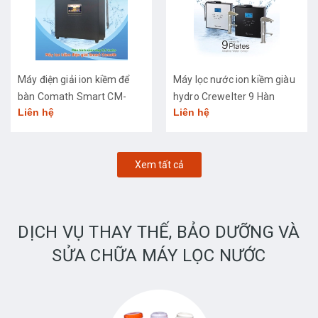
Máy điện giải ion kiềm để
Máy lọc nước ion kiềm giàu
bàn Comath Smart CM-
hydro Crewelter 9 Hàn
Liên hệ
Liên hệ
3668
Quốc
Xem tất cả
DỊCH VỤ THAY THẾ, BẢO DƯỠNG VÀ
SỬA CHỮA MÁY LỌC NƯỚC