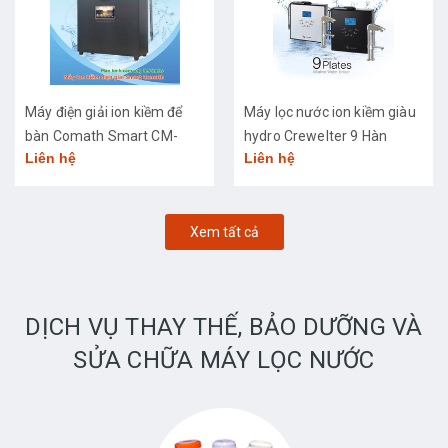
Máy điện giải ion kiềm để
Máy lọc nước ion kiềm giàu
bàn Comath Smart CM-
hydro Crewelter 9 Hàn
Liên hệ
Liên hệ
3668
Quốc
Xem tất cả
DỊCH VỤ THAY THẾ, BẢO DƯỠNG VÀ
SỬA CHỮA MÁY LỌC NƯỚC