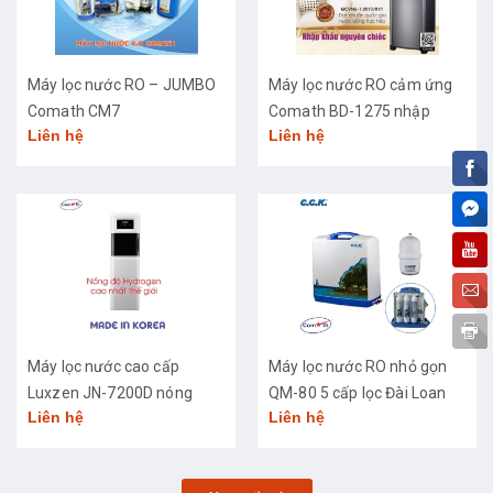
Máy lọc nước RO – JUMBO
Máy lọc nước RO cảm ứng
Comath CM7
Comath BD-1275 nhập
Liên hệ
Liên hệ
khẩu cao cấp
Máy lọc nước cao cấp
Máy lọc nước RO nhỏ gọn
Luxzen JN-7200D nóng
QM-80 5 cấp lọc Đài Loan
Liên hệ
Liên hệ
lạnh