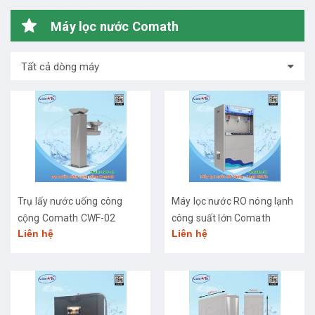
Máy lọc nước Comath
Tất cả dòng máy
Trụ lấy nước uống công
Máy lọc nước RO nóng lạnh
cộng Comath CWF-02
công suất lớn Comath
Liên hệ
Liên hệ
CM2681-50