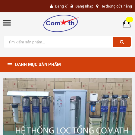
Đăng kí
Đăng nhập
Hệ thống cửa hàng
DANH MỤC SẢN PHẨM