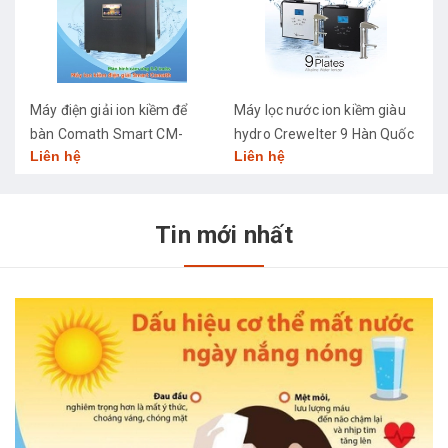
Máy điện giải ion kiềm để
Máy lọc nước ion kiềm giàu
M
bàn Comath Smart CM-
hydro Crewelter 9 Hàn Quốc
C
Liên hệ
Liên hệ
L
3668
Tin mới nhất