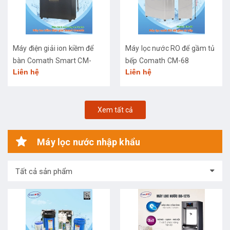
Máy điện giải ion kiềm để
Máy lọc nước RO để gầm tủ
bàn Comath Smart CM-
bếp Comath CM-68
Liên hệ
Liên hệ
3668
Xem tất cả
Máy lọc nước nhập khẩu
Tất cả sản phẩm