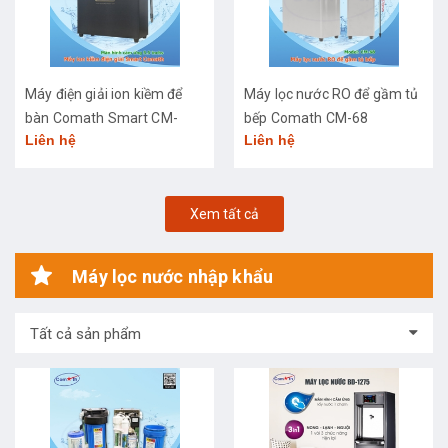
Máy điện giải ion kiềm để
Máy lọc nước RO để gầm tủ
bàn Comath Smart CM-
bếp Comath CM-68
Liên hệ
Liên hệ
3668
Xem tất cả
Máy lọc nước nhập khẩu
Tất cả sản phẩm