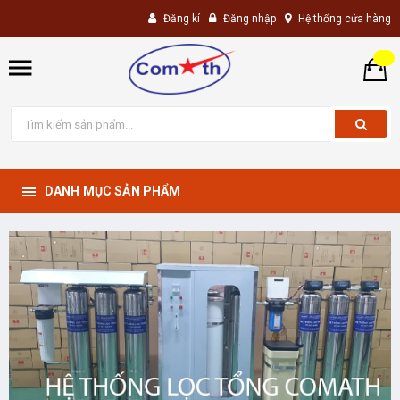
Đăng kí
Đăng nhập
Hệ thống cửa hàng
DANH MỤC SẢN PHẨM