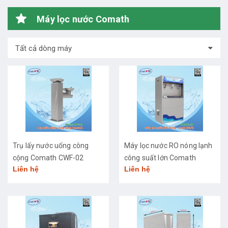
Máy lọc nước Comath
Tất cả dòng máy
Trụ lấy nước uống công
Máy lọc nước RO nóng lạnh
cộng Comath CWF-02
công suất lớn Comath
Liên hệ
Liên hệ
CM2681-50