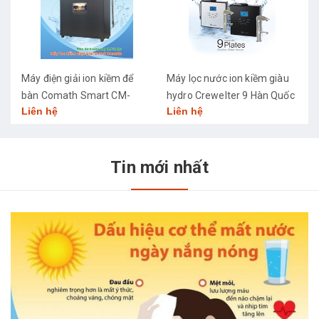
Máy điện giải ion kiềm để
Máy lọc nước ion kiềm giàu
M
bàn Comath Smart CM-
hydro Crewelter 9 Hàn Quốc
C
Liên hệ
Liên hệ
L
3668
Tin mới nhất