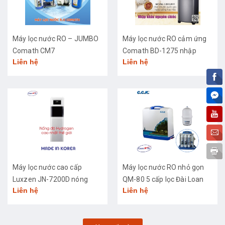
Máy lọc nước RO – JUMBO
Máy lọc nước RO cảm ứng
Comath CM7
Comath BD-1275 nhập
Liên hệ
Liên hệ
khẩu cao cấp
Máy lọc nước cao cấp
Máy lọc nước RO nhỏ gọn
Luxzen JN-7200D nóng
QM-80 5 cấp lọc Đài Loan
Liên hệ
Liên hệ
lạnh