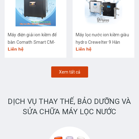
Máy điện giải ion kiềm để
Máy lọc nước ion kiềm giàu
bàn Comath Smart CM-
hydro Crewelter 9 Hàn
Liên hệ
Liên hệ
3668
Quốc
Xem tất cả
DỊCH VỤ THAY THẾ, BẢO DƯỠNG VÀ
SỬA CHỮA MÁY LỌC NƯỚC