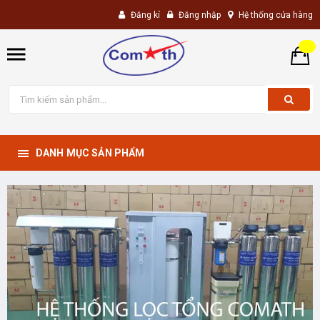
Đăng kí
Đăng nhập
Hệ thống cửa hàng
DANH MỤC SẢN PHẨM