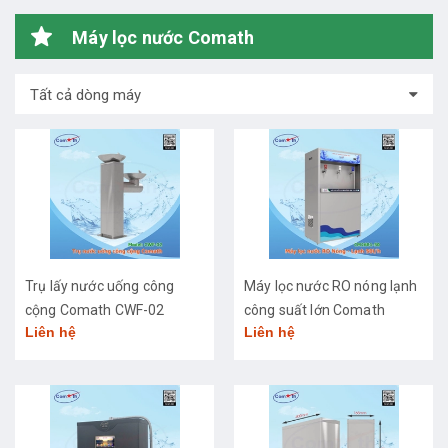
Máy lọc nước Comath
Tất cả dòng máy
Trụ lấy nước uống công
Máy lọc nước RO nóng lạnh
cộng Comath CWF-02
công suất lớn Comath
Liên hệ
Liên hệ
CM2681-50