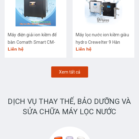
Máy điện giải ion kiềm để
Máy lọc nước ion kiềm giàu
bàn Comath Smart CM-
hydro Crewelter 9 Hàn
Liên hệ
Liên hệ
3668
Quốc
Xem tất cả
DỊCH VỤ THAY THẾ, BẢO DƯỠNG VÀ
SỬA CHỮA MÁY LỌC NƯỚC