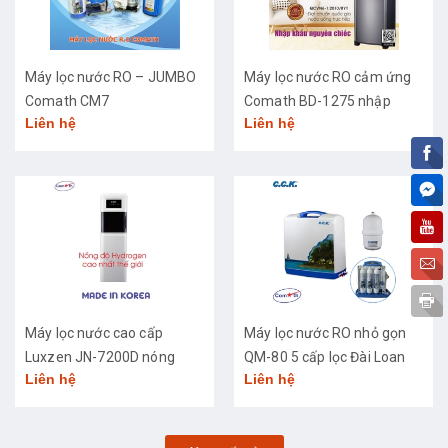
Máy lọc nước RO – JUMBO
Máy lọc nước RO cảm ứng
Comath CM7
Comath BD-1275 nhập
Liên hệ
Liên hệ
khẩu cao cấp
Máy lọc nước cao cấp
Máy lọc nước RO nhỏ gọn
Luxzen JN-7200D nóng
QM-80 5 cấp lọc Đài Loan
Liên hệ
Liên hệ
lạnh