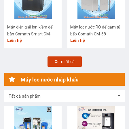
Máy điện giải ion kiềm để
Máy lọc nước RO để gầm tủ
bàn Comath Smart CM-
bếp Comath CM-68
Liên hệ
Liên hệ
3668
Xem tất cả
Máy lọc nước nhập khẩu
Tất cả sản phẩm