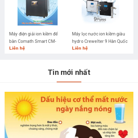
Máy điện giải ion kiềm để
Máy lọc nước ion kiềm giàu
M
bàn Comath Smart CM-
hydro Crewelter 9 Hàn Quốc
C
Liên hệ
Liên hệ
L
3668
Tin mới nhất