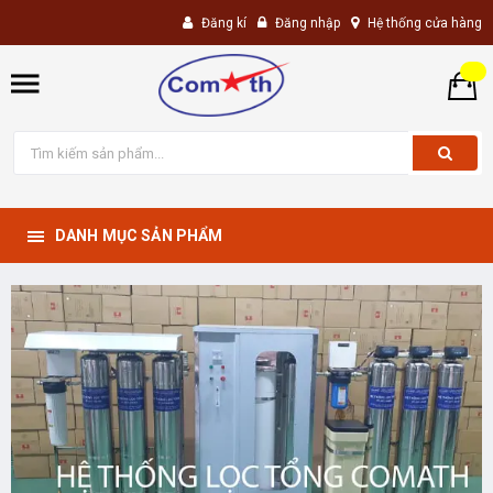
Đăng kí
Đăng nhập
Hệ thống cửa hàng
DANH MỤC SẢN PHẨM