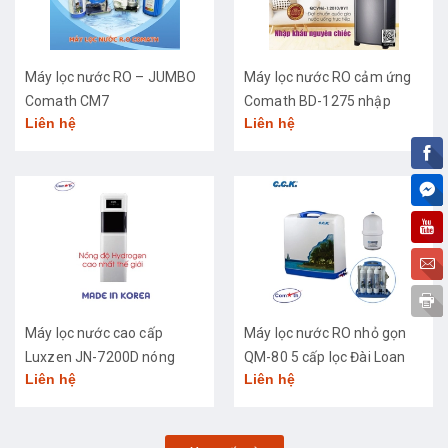
Máy lọc nước RO – JUMBO
Máy lọc nước RO cảm ứng
Comath CM7
Comath BD-1275 nhập
Liên hệ
Liên hệ
khẩu cao cấp
Máy lọc nước cao cấp
Máy lọc nước RO nhỏ gọn
Luxzen JN-7200D nóng
QM-80 5 cấp lọc Đài Loan
Liên hệ
Liên hệ
lạnh