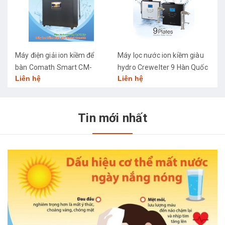
Máy điện giải ion kiềm để
Máy lọc nước ion kiềm giàu
M
bàn Comath Smart CM-
hydro Crewelter 9 Hàn Quốc
C
Liên hệ
Liên hệ
L
3668
Tin mới nhất