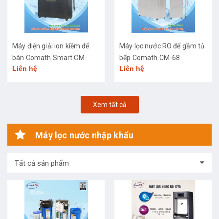
Máy điện giải ion kiềm để
Máy lọc nước RO để gầm tủ
bàn Comath Smart CM-
bếp Comath CM-68
Liên hệ
Liên hệ
3668
Xem tất cả
Máy lọc nước nhập khẩu
Tất cả sản phẩm