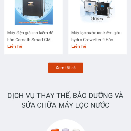
Máy điện giải ion kiềm để
Máy lọc nước ion kiềm giàu
bàn Comath Smart CM-
hydro Crewelter 9 Hàn
Liên hệ
Liên hệ
3668
Quốc
Xem tất cả
DỊCH VỤ THAY THẾ, BẢO DƯỠNG VÀ
SỬA CHỮA MÁY LỌC NƯỚC