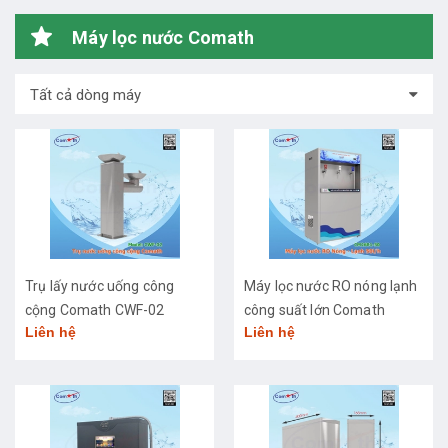
Máy lọc nước Comath
Tất cả dòng máy
Trụ lấy nước uống công
Máy lọc nước RO nóng lạnh
cộng Comath CWF-02
công suất lớn Comath
Liên hệ
Liên hệ
CM2681-50