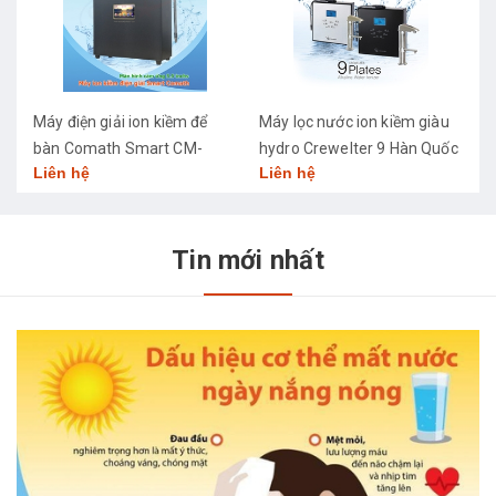
Máy điện giải ion kiềm để
Máy lọc nước ion kiềm giàu
M
bàn Comath Smart CM-
hydro Crewelter 9 Hàn Quốc
C
Liên hệ
Liên hệ
L
3668
Tin mới nhất