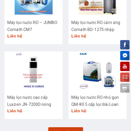
Máy lọc nước RO – JUMBO
Máy lọc nước RO cảm ứng
Comath CM7
Comath BD-1275 nhập
Liên hệ
Liên hệ
khẩu cao cấp
Máy lọc nước cao cấp
Máy lọc nước RO nhỏ gọn
Luxzen JN-7200D nóng
QM-80 5 cấp lọc Đài Loan
Liên hệ
Liên hệ
lạnh