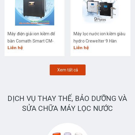
Máy điện giải ion kiềm để
Máy lọc nước ion kiềm giàu
bàn Comath Smart CM-
hydro Crewelter 9 Hàn
Liên hệ
Liên hệ
3668
Quốc
Xem tất cả
DỊCH VỤ THAY THẾ, BẢO DƯỠNG VÀ
SỬA CHỮA MÁY LỌC NƯỚC