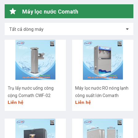
Máy lọc nước Comath
Tất cả dòng máy
Trụ lấy nước uống công
Máy lọc nước RO nóng lạnh
cộng Comath CWF-02
công suất lớn Comath
Liên hệ
Liên hệ
CM2681-50