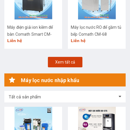
Máy điện giải ion kiềm để
Máy lọc nước RO để gầm tủ
bàn Comath Smart CM-
bếp Comath CM-68
Liên hệ
Liên hệ
3668
Xem tất cả
Máy lọc nước nhập khẩu
Tất cả sản phẩm