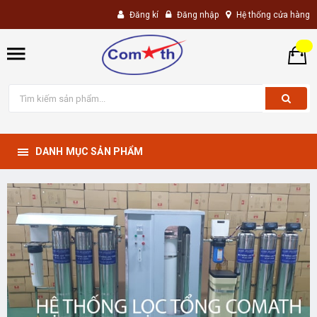
Đăng kí
Đăng nhập
Hệ thống cửa hàng
DANH MỤC SẢN PHẨM