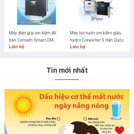
Máy điện giải ion kiềm để
Máy lọc nước ion kiềm giàu
M
bàn Comath Smart CM-
hydro Crewelter 9 Hàn Quốc
C
Liên hệ
Liên hệ
L
3668
Tin mới nhất