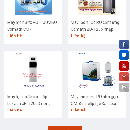
Máy lọc nước RO – JUMBO
Máy lọc nước RO cảm ứng
Comath CM7
Comath BD-1275 nhập
Liên hệ
Liên hệ
khẩu cao cấp
Máy lọc nước cao cấp
Máy lọc nước RO nhỏ gọn
Luxzen JN-7200D nóng
QM-80 5 cấp lọc Đài Loan
Liên hệ
Liên hệ
lạnh