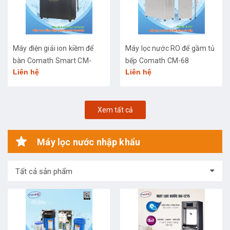
Máy điện giải ion kiềm để
Máy lọc nước RO để gầm tủ
bàn Comath Smart CM-
bếp Comath CM-68
Liên hệ
Liên hệ
3668
Xem tất cả
Máy lọc nước nhập khẩu
Tất cả sản phẩm