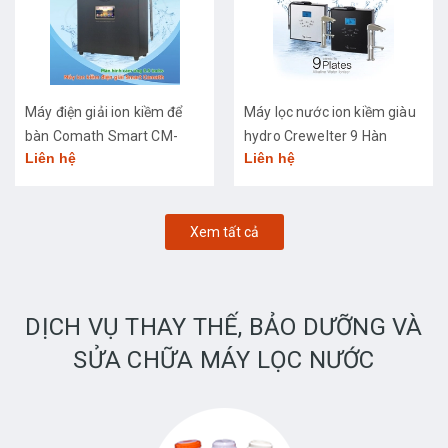
Máy điện giải ion kiềm để
Máy lọc nước ion kiềm giàu
bàn Comath Smart CM-
hydro Crewelter 9 Hàn
Liên hệ
Liên hệ
3668
Quốc
Xem tất cả
DỊCH VỤ THAY THẾ, BẢO DƯỠNG VÀ
SỬA CHỮA MÁY LỌC NƯỚC