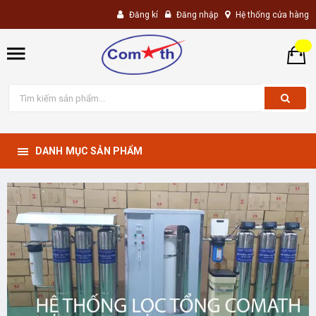
Đăng kí
Đăng nhập
Hệ thống cửa hàng
DANH MỤC SẢN PHẨM