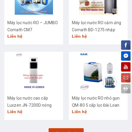
Máy lọc nước RO – JUMBO
Máy lọc nước RO cảm ứng
Comath CM7
Comath BD-1275 nhập
Liên hệ
Liên hệ
khẩu cao cấp
Máy lọc nước cao cấp
Máy lọc nước RO nhỏ gọn
Luxzen JN-7200D nóng
QM-80 5 cấp lọc Đài Loan
Liên hệ
Liên hệ
lạnh