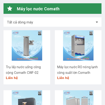
Máy lọc nước Comath
Tất cả dòng máy
Trụ lấy nước uống công
Máy lọc nước RO nóng lạnh
cộng Comath CWF-02
công suất lớn Comath
Liên hệ
Liên hệ
CM2681-50