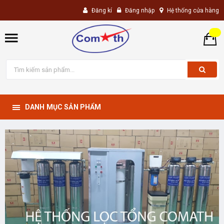
Đăng kí
Đăng nhập
Hệ thống cửa hàng
DANH MỤC SẢN PHẨM