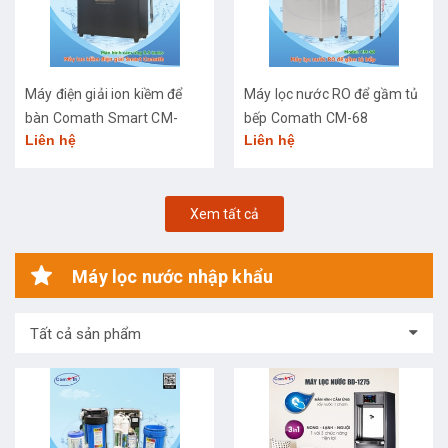
Máy điện giải ion kiềm để
Máy lọc nước RO để gầm tủ
bàn Comath Smart CM-
bếp Comath CM-68
Liên hệ
Liên hệ
3668
Xem tất cả
Máy lọc nước nhập khẩu
Tất cả sản phẩm