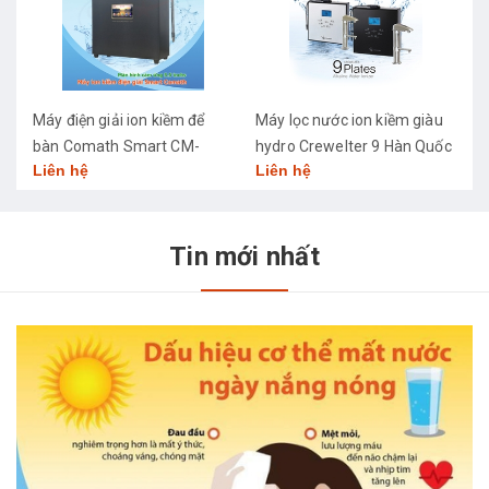
Máy điện giải ion kiềm để
Máy lọc nước ion kiềm giàu
M
bàn Comath Smart CM-
hydro Crewelter 9 Hàn Quốc
C
Liên hệ
Liên hệ
L
3668
Tin mới nhất