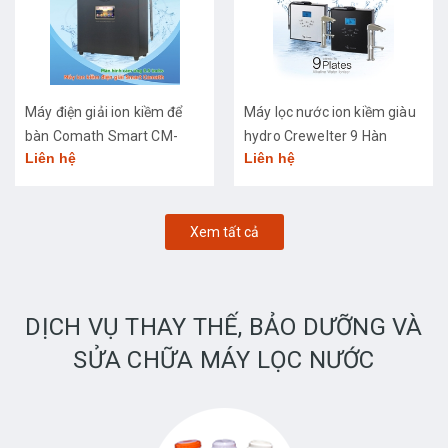
Máy điện giải ion kiềm để
Máy lọc nước ion kiềm giàu
bàn Comath Smart CM-
hydro Crewelter 9 Hàn
Liên hệ
Liên hệ
3668
Quốc
Xem tất cả
DỊCH VỤ THAY THẾ, BẢO DƯỠNG VÀ
SỬA CHỮA MÁY LỌC NƯỚC