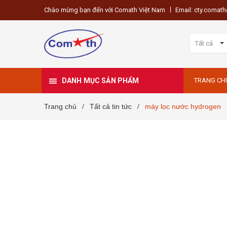
Chào mừng bạn đến với Comath Việt Nam
Email: cty.coma
Tất cả
DANH MỤC SẢN PHẨM
TRANG CH
Trang chủ
Tất cả tin tức
máy lọc nước hydrogen
/
/