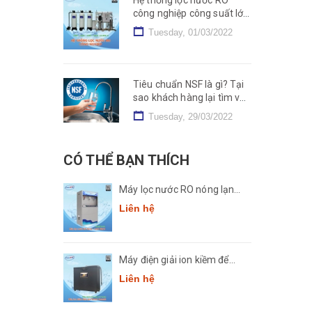
công nghiệp công suất lớn
2000L, 5000L, 10000L/h
Tuesday, 01/03/2022
Tiêu chuẩn NSF là gì? Tại
sao khách hàng lại tìm và
dùng sản phẩm NSF?
Tuesday, 29/03/2022
CÓ THỂ BẠN THÍCH
Máy lọc nước RO nóng lạnh
công suất lớn Comath
Liên hệ
CM2681-50
Máy điện giải ion kiềm để
bàn Comath Smart CM-
Liên hệ
3668