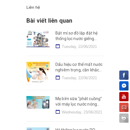
Liên hệ
Bài viết liên quan
Bật mí sơ đồ lắp đặt hệ
thống lọc nước giếng
khoan cho mọi nhà
Tuesday, 22/06/2021
Dấu hiệu cơ thể mất nước
nghiêm trọng, cần khắc
phục nhanh chóng
Tuesday, 22/06/2021
Mẹ bỉm sữa “phát cuồng”
với máy lọc nước nóng
lạnh nguội – Tại sao lại
Wednesday, 23/06/2021
vậy?
Hệ thống lọc nước RO