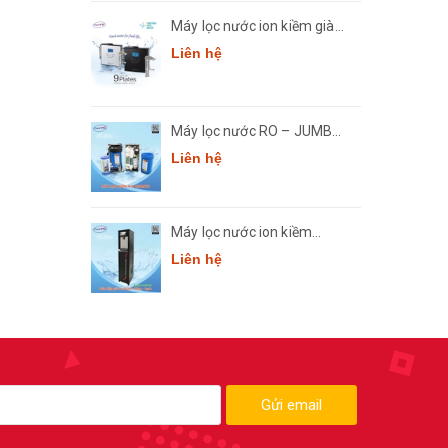
Máy lọc nước ion kiềm giàu
hydro Crewelter 9 Hàn Quốc
Liên hệ
Máy lọc nước RO – JUMBO
Comath CM7
Liên hệ
Máy lọc nước ion kiềm
thông minh Comath Smart
Liên hệ
CM3668
Gửi email