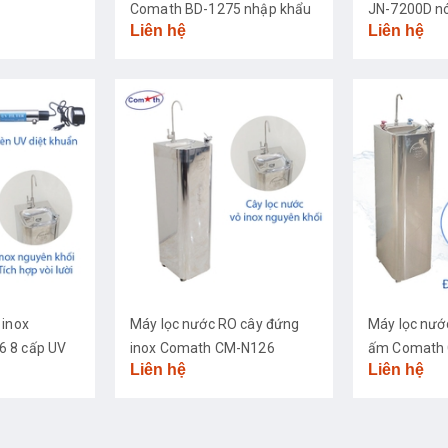
Comath BD-1275 nhập khẩu
JN-7200D nó
Liên hệ
Liên hệ
cao cấp
 inox
Máy lọc nước RO cây đứng
Máy lọc nướ
 8 cấp UV
inox Comath CM-N126
ấm Comath 
Liên hệ
Liên hệ
khuẩn