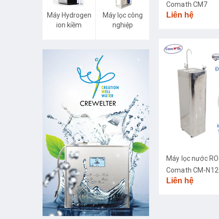
Comath CM7
Liên hệ
Máy Hydrogen
Máy lọc công
ion kiềm
nghiệp
Máy lọc nước RO
Comath CM-N126
Liên hệ
diệt khuẩn