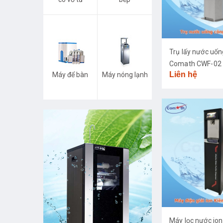
Trụ lấy nước uố
Comath CWF-02
Liên hệ
Máy để bàn
Máy nóng lạnh
Máy lọc nước ion