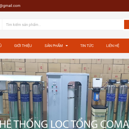
th@gmail.com
Ủ
GIỚI THIỆU
SẢN PHẨM
TIN TỨC
LIÊN HỆ