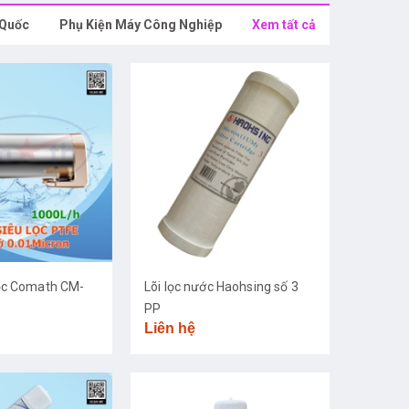
 Quốc
Phụ Kiện Máy Công Nghiệp
Xem tất cả
ọc Comath CM-
Lõi lọc nước Haohsing số 3
PP
Liên hệ