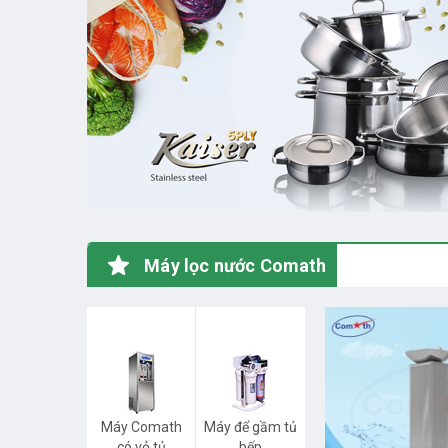
Máy lọc nước Comath
Máy Comath
Máy để gầm tủ
có vỏ tủ
bếp