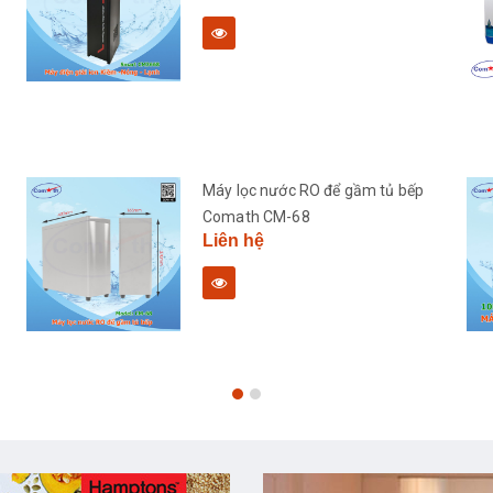
Máy lọc nước RO để gầm tủ bếp
Comath CM-68
Liên hệ