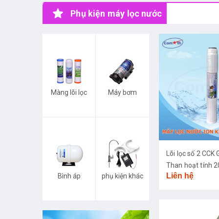
Phụ kiện máy lọc nước
Màng lõi lọc
Máy bơm
Lõi lọc số 2 CC
Than hoạt tính 2
Liên hệ
Bình áp
phụ kiện khác