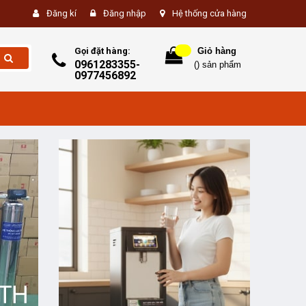
Đăng kí
Đăng nhập
Hệ thống cửa hàng
Gọi đặt hàng:
Giỏ hàng
0961283355-
(
) sản phẩm
0977456892