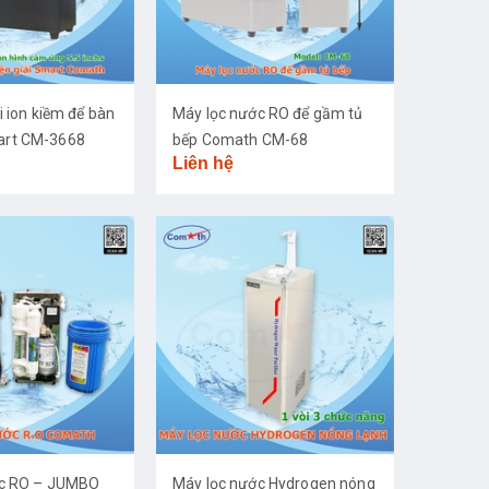
i ion kiềm để bàn
Máy lọc nước RO để gầm tủ
rt CM-3668
bếp Comath CM-68
Liên hệ
ớc RO – JUMBO
Máy lọc nước Hydrogen nóng