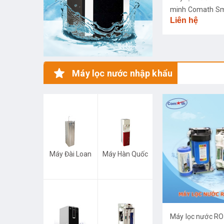
minh Comath S
Liên hệ
CM3668
Máy lọc nước nhập khẩu
Máy Đài Loan
Máy Hàn Quốc
Máy lọc nước R