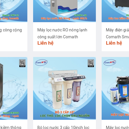
ng công cộng
Máy lọc nước RO nóng lạnh
Máy điện giả
công suất lớn Comath
Comath Sma
Liên hệ
Liên hệ
CM2681-50
 kiềm thông
Bộ lọc nước 3 cấp 10inch lọc
Máy lọc nư