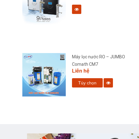
bàn
Máy lọc nước RO – JUMBO
Comath CM7
Liên hệ
Tùy chọn