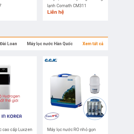
7
lạnh Comath CM311
Liên hệ
 Đài Loan
Máy lọc nước Hàn Quốc
Xem tất cả
c cao cấp Luxzen
Máy lọc nước RO nhỏ gọn