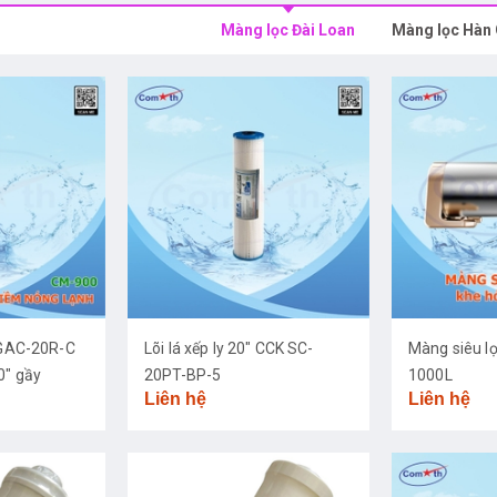
Màng lọc Đài Loan
Màng lọc Hàn
K GAC-20R-C
Lõi lá xếp ly 20" CCK SC-
Màng siêu l
0" gầy
20PT-BP-5
1000L
Liên hệ
Liên hệ