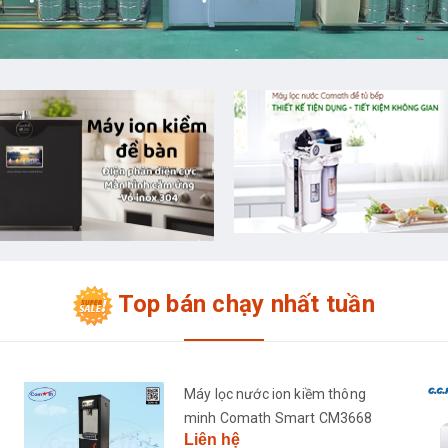
Top bán chạy nhất tuần
Máy lọc nước ion kiềm thông
minh Comath Smart CM3668
Liên hệ