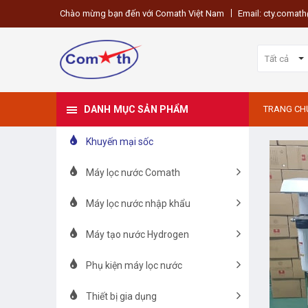
Chào mừng bạn đến với Comath Việt Nam
Email: cty.coma
Tất cả
DANH MỤC SẢN PHẨM
TRANG CH
Khuyến mại sốc
Máy lọc nước Comath
Máy lọc nước nhập khẩu
Máy tạo nước Hydrogen
Phụ kiện máy lọc nước
Thiết bị gia dụng