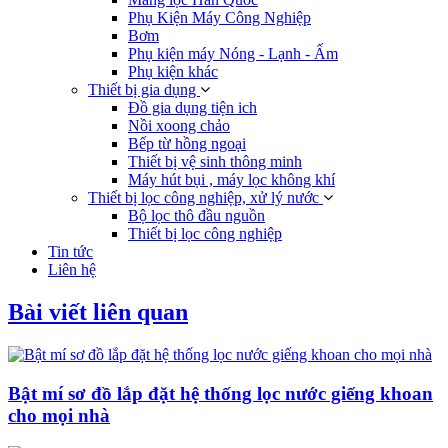
Phụ Kiện Máy Công Nghiệp
Bơm
Phụ kiện máy Nóng - Lạnh - Ấm
Phụ kiện khác
Thiết bị gia dụng
Đồ gia dụng tiện ich
Nồi xoong chảo
Bếp từ hồng ngoại
Thiết bị vệ sinh thông minh
Máy hút bụi , máy lọc không khí
Thiết bị lọc công nghiệp, xử lý nước
Bộ lọc thô đầu nguồn
Thiết bị lọc công nghiệp
Tin tức
Liên hệ
Bài viết liên quan
Bật mí sơ đồ lắp đặt hệ thống lọc nước giếng khoan
cho mọi nhà