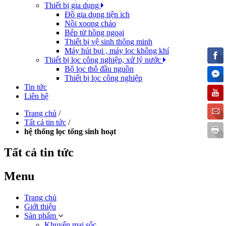
Thiết bị gia dụng
Đồ gia dụng tiện ich
Nồi xoong chảo
Bếp từ hồng ngoại
Thiết bị vệ sinh thông minh
Máy hút bụi , máy lọc không khí
Thiết bị lọc công nghiệp, xử lý nước
Bộ lọc thô đầu nguồn
Thiết bị lọc công nghiệp
Tin tức
Liên hệ
Trang chủ
/
Tất cả tin tức
/
hệ thống lọc tổng sinh hoạt
Tất cả tin tức
Menu
Trang chủ
Giới thiệu
Sản phẩm
Khuyến mại sốc