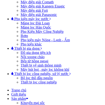
Máy điện giải Comath
Máy điện giải Kangen Enagic
Máy điện giải Fuji
Máy điện giải Panasonic
Phụ kiện máy lọc nước
Màng lọc Đài Loan
Màng lọc Hàn Quốc
Phụ Kiện Máy Công Nghiệp
Bơm
Phụ kiện máy Nóng - Lạnh - Ấm
Phụ kiện khác
Thiết bị gia dụng
Đồ gia dụng tiện ich
Nồi xoong chảo
Bếp từ hồng ngoại
Thiết bị vệ sinh thông minh
Máy hút bụi , máy lọc không khí
Thiết bị lọc công nghiệp, xử lý nước
Bộ lọc thô đầu nguồn
Thiết bị lọc công nghiệp
Trang chủ
Giới thiệu
Sản phẩm
Khuyến mại sốc