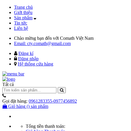
Trang chủ
Giới thiệu
Sản phẩm
Tin tức
Liên hệ
Chào mừng bạn đến với Comath Việt Nam
Email: cty.comath@gmail.com
Đăng kí
Đăng nhập
Hệ thống cửa hàng
Tất cả
Gọi đặt hàng:
0961283355-0977456892
Giỏ hàng
(
) sản phẩm
Tổng tiền thanh toán: