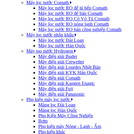
Máy lọc nước Comath
Máy lọc nước RO để tủ bếp Comath
Máy lọc nước RO để bàn Comath
Máy lọc nước RO Có Vỏ Tủ Comath
Máy lọc nước RO nóng lạnh Comath
Máy lọc nước RO bán công nghiệp Comath
Máy lọc nước nhập khẩu
Máy lọc nước Đài Loan
Máy lọc nước Hàn Quốc
Máy tạo nước Hydrogen
Máy điện giải Buder
Máy điện giải Crewelter
Máy điện giải Lourdes Nhật Bản
Máy điện giải KYK Hàn Quốc
Máy điện giải Comath
Máy điện giải Kangen Enagic
Máy điện giải Fuji
Máy điện giải Panasonic
Phụ kiện máy lọc nước
Màng lọc Đài Loan
Màng lọc Hàn Quốc
Phụ Kiện Máy Công Nghiệp
Bơm
Phụ kiện máy Nóng - Lạnh - Ấm
Phụ kiện khác