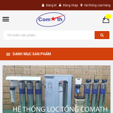
Đăng kí
Đăng nhập
Hệ thống cửa hàng
DANH MỤC SẢN PHẨM