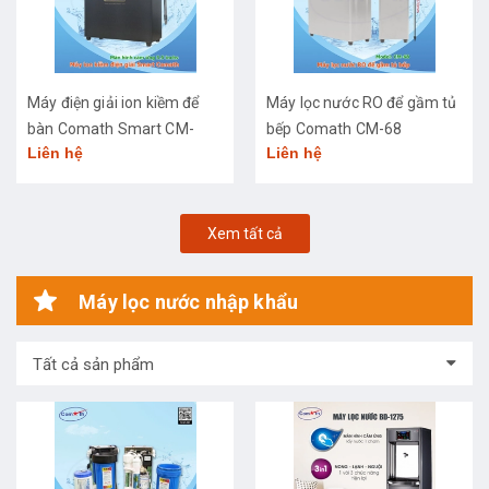
Máy điện giải ion kiềm để
Máy lọc nước RO để gầm tủ
bàn Comath Smart CM-
bếp Comath CM-68
Liên hệ
Liên hệ
3668
Xem tất cả
Máy lọc nước nhập khẩu
Tất cả sản phẩm