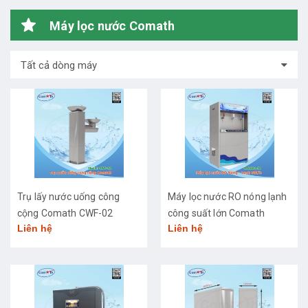
Máy lọc nước Comath
Tất cả dòng máy
Trụ lấy nước uống công
Máy lọc nước RO nóng lạnh
cộng Comath CWF-02
công suất lớn Comath
Liên hệ
Liên hệ
CM2681-50