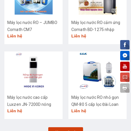
Máy lọc nước RO – JUMBO
Máy lọc nước RO cảm ứng
Comath CM7
Comath BD-1275 nhập
Liên hệ
Liên hệ
khẩu cao cấp
Máy lọc nước cao cấp
Máy lọc nước RO nhỏ gọn
Luxzen JN-7200D nóng
QM-80 5 cấp lọc Đài Loan
Liên hệ
Liên hệ
lạnh