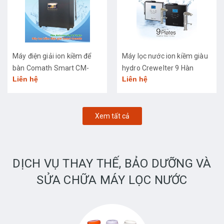
Máy điện giải ion kiềm để
Máy lọc nước ion kiềm giàu
bàn Comath Smart CM-
hydro Crewelter 9 Hàn
Liên hệ
Liên hệ
3668
Quốc
Xem tất cả
DỊCH VỤ THAY THẾ, BẢO DƯỠNG VÀ
SỬA CHỮA MÁY LỌC NƯỚC