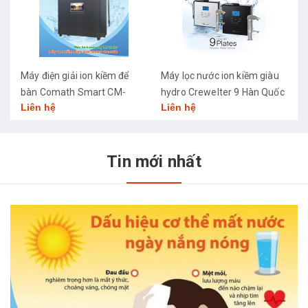
Máy điện giải ion kiềm để
Máy lọc nước ion kiềm giàu
M
bàn Comath Smart CM-
hydro Crewelter 9 Hàn Quốc
C
Liên hệ
Liên hệ
L
3668
Tin mới nhất