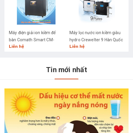
Máy điện giải ion kiềm để
Máy lọc nước ion kiềm giàu
M
bàn Comath Smart CM-
hydro Crewelter 9 Hàn Quốc
C
Liên hệ
Liên hệ
L
3668
Tin mới nhất