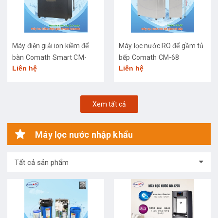
Máy điện giải ion kiềm để
Máy lọc nước RO để gầm tủ
bàn Comath Smart CM-
bếp Comath CM-68
Liên hệ
Liên hệ
3668
Xem tất cả
Máy lọc nước nhập khẩu
Tất cả sản phẩm