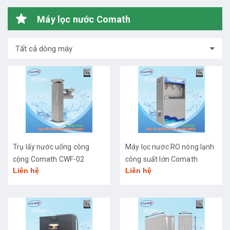
Máy lọc nước Comath
Tất cả dòng máy
Trụ lấy nước uống công
Máy lọc nước RO nóng lạnh
cộng Comath CWF-02
công suất lớn Comath
Liên hệ
Liên hệ
CM2681-50