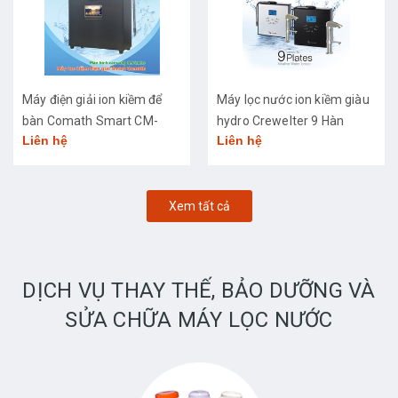
Máy điện giải ion kiềm để
Máy lọc nước ion kiềm giàu
bàn Comath Smart CM-
hydro Crewelter 9 Hàn
Liên hệ
Liên hệ
3668
Quốc
Xem tất cả
DỊCH VỤ THAY THẾ, BẢO DƯỠNG VÀ
SỬA CHỮA MÁY LỌC NƯỚC