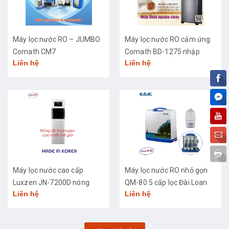
Máy lọc nước RO – JUMBO
Máy lọc nước RO cảm ứng
Comath CM7
Comath BD-1275 nhập
Liên hệ
Liên hệ
khẩu cao cấp
Máy lọc nước cao cấp
Máy lọc nước RO nhỏ gọn
Luxzen JN-7200D nóng
QM-80 5 cấp lọc Đài Loan
Liên hệ
Liên hệ
lạnh