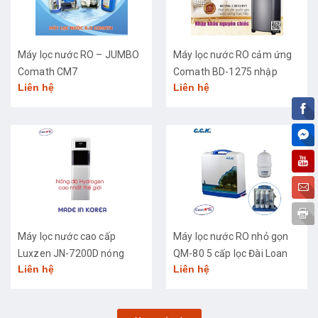
Máy lọc nước RO – JUMBO
Máy lọc nước RO cảm ứng
Comath CM7
Comath BD-1275 nhập
Liên hệ
Liên hệ
khẩu cao cấp
Máy lọc nước cao cấp
Máy lọc nước RO nhỏ gọn
Luxzen JN-7200D nóng
QM-80 5 cấp lọc Đài Loan
Liên hệ
Liên hệ
lạnh