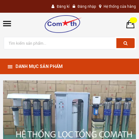
Đăng kí
Đăng nhập
Hệ thống cửa hàng
DANH MỤC SẢN PHẨM