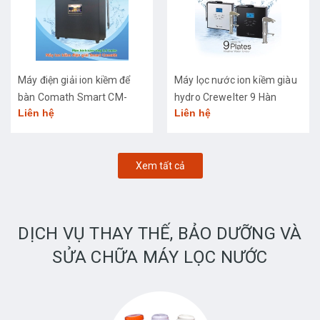
Máy điện giải ion kiềm để
Máy lọc nước ion kiềm giàu
bàn Comath Smart CM-
hydro Crewelter 9 Hàn
Liên hệ
Liên hệ
3668
Quốc
Xem tất cả
DỊCH VỤ THAY THẾ, BẢO DƯỠNG VÀ
SỬA CHỮA MÁY LỌC NƯỚC