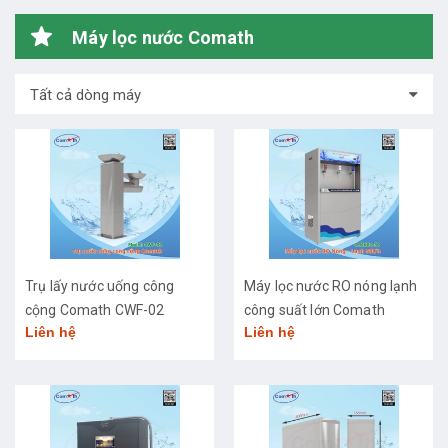
Máy lọc nước Comath
Tất cả dòng máy
Trụ lấy nước uống công
Máy lọc nước RO nóng lạnh
cộng Comath CWF-02
công suất lớn Comath
Liên hệ
Liên hệ
CM2681-50