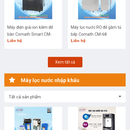
Máy điện giải ion kiềm để
Máy lọc nước RO để gầm tủ
bàn Comath Smart CM-
bếp Comath CM-68
Liên hệ
Liên hệ
3668
Xem tất cả
Máy lọc nước nhập khẩu
Tất cả sản phẩm