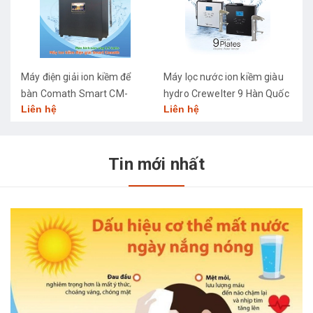
Máy điện giải ion kiềm để
Máy lọc nước ion kiềm giàu
M
bàn Comath Smart CM-
hydro Crewelter 9 Hàn Quốc
C
Liên hệ
Liên hệ
L
3668
Tin mới nhất