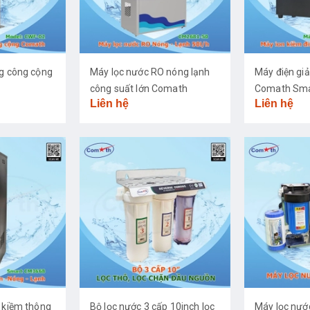
ng công cộng
Máy lọc nước RO nóng lạnh
Máy điện giả
công suất lớn Comath
Comath Sma
Liên hệ
Liên hệ
CM2681-50
 kiềm thông
Bộ lọc nước 3 cấp 10inch lọc
Máy lọc nư