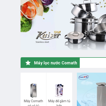
Máy lọc nước Comath
Máy Comath
Máy để gầm tủ
có vỏ tủ
bếp