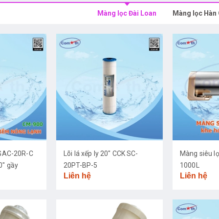
Màng lọc Đài Loan
Màng lọc Hàn
K GAC-20R-C
Lõi lá xếp ly 20" CCK SC-
Màng siêu l
0" gầy
20PT-BP-5
1000L
Liên hệ
Liên hệ