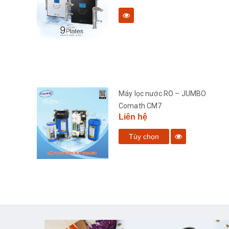
bàn
Máy lọc nước RO – JUMBO
Comath CM7
Liên hệ
Tùy chọn