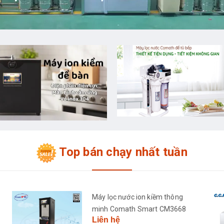
Top bán chạy nhất tuần
Máy lọc nước ion kiềm thông
minh Comath Smart CM3668
Liên hệ