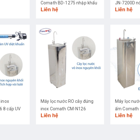
Comath BD-1275 nhập khẩu
JN-7200D nó
Liên hệ
Liên hệ
cao cấp
 inox
Máy lọc nước RO cây đứng
Máy lọc nướ
 8 cấp UV
inox Comath CM-N126
ấm Comath 
Liên hệ
Liên hệ
khuẩn