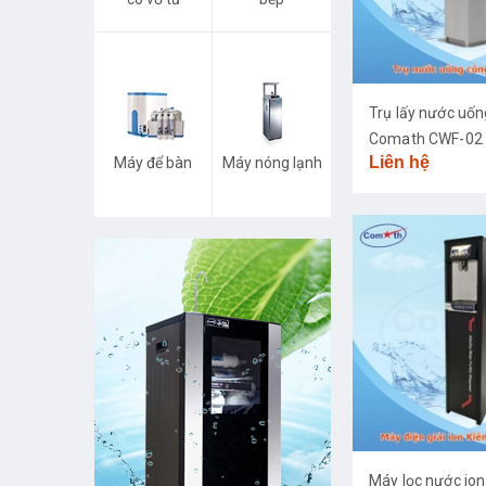
Trụ lấy nước uố
Comath CWF-02
Liên hệ
Máy để bàn
Máy nóng lạnh
Máy lọc nước ion