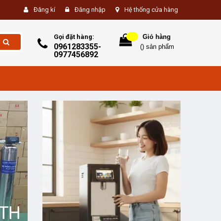
Đăng kí
Đăng nhập
Hệ thống cửa hàng
Gọi đặt hàng:
Giỏ hàng
0961283355-
(
) sản phẩm
0977456892