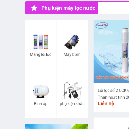
Phụ kiện máy lọc nước
Màng lõi lọc
Máy bơm
Lõi lọc số 2 CC
Than hoạt tính 2
Liên hệ
Bình áp
phụ kiện khác