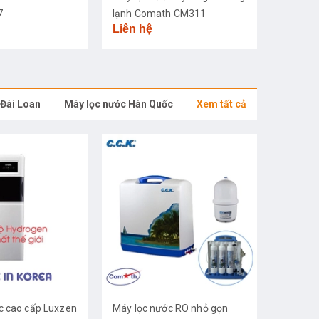
7
lạnh Comath CM311
Liên hệ
 Đài Loan
Máy lọc nước Hàn Quốc
Xem tất cả
c cao cấp Luxzen
Máy lọc nước RO nhỏ gọn