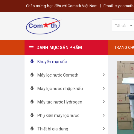
Chào mừng bạn đến với Comath Việt Nam
Email: cty.coma
Tất cả
DANH MỤC SẢN PHẨM
TRANG CH
Khuyến mại sốc
Máy lọc nước Comath
Máy lọc nước nhập khẩu
Máy tạo nước Hydrogen
Phụ kiện máy lọc nước
Thiết bị gia dụng