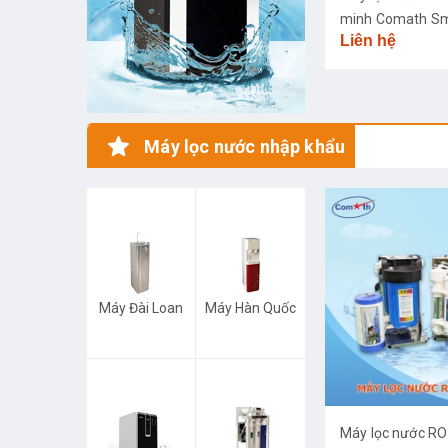
minh Comath S
Liên hệ
CM3668
Máy lọc nước nhập khẩu
Máy Đài Loan
Máy Hàn Quốc
Máy lọc nước R