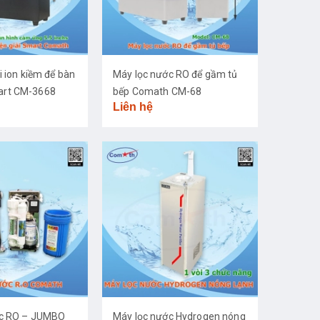
i ion kiềm để bàn
Máy lọc nước RO để gầm tủ
rt CM-3668
bếp Comath CM-68
Liên hệ
ớc RO – JUMBO
Máy lọc nước Hydrogen nóng