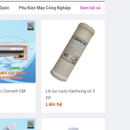
 Quốc
Phụ Kiện Máy Công Nghiệp
Xem tất cả
ọc Comath CM-
Lõi lọc nước Haohsing số 3
PP
Liên hệ