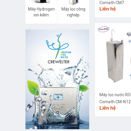
Comath CM7
Liên hệ
Máy Hydrogen
Máy lọc công
ion kiềm
nghiệp
Máy lọc nước RO
Comath CM-N126
Liên hệ
diệt khuẩn