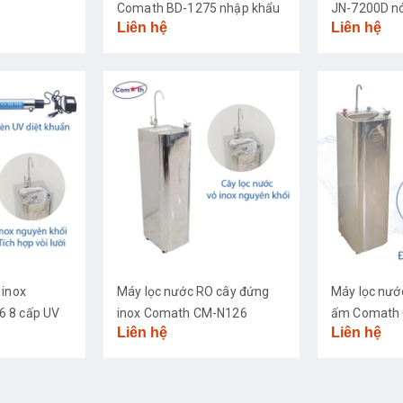
Comath BD-1275 nhập khẩu
JN-7200D nó
Liên hệ
Liên hệ
cao cấp
 inox
Máy lọc nước RO cây đứng
Máy lọc nướ
 8 cấp UV
inox Comath CM-N126
ấm Comath 
Liên hệ
Liên hệ
khuẩn