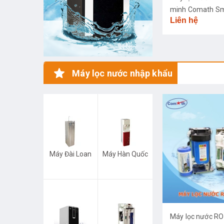
minh Comath S
Liên hệ
CM3668
Máy lọc nước nhập khẩu
Máy Đài Loan
Máy Hàn Quốc
Máy lọc nước R