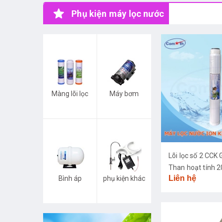
Phụ kiện máy lọc nước
Màng lõi lọc
Máy bơm
Lõi lọc số 2 CC
Than hoạt tính 2
Liên hệ
Bình áp
phụ kiện khác