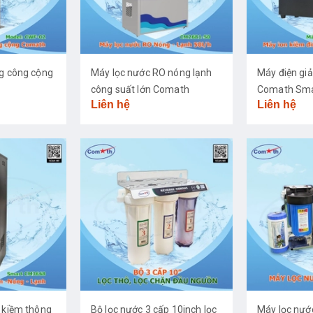
ng công cộng
Máy lọc nước RO nóng lạnh
Máy điện giả
công suất lớn Comath
Comath Sma
Liên hệ
Liên hệ
CM2681-50
 kiềm thông
Bộ lọc nước 3 cấp 10inch lọc
Máy lọc nư