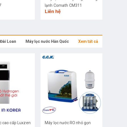
7
lạnh Comath CM311
Liên hệ
 Đài Loan
Máy lọc nước Hàn Quốc
Xem tất cả
c cao cấp Luxzen
Máy lọc nước RO nhỏ gọn