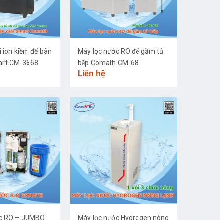
i ion kiềm để bàn
Máy lọc nước RO để gầm tủ
rt CM-3668
bếp Comath CM-68
Liên hệ
ớc RO – JUMBO
Máy lọc nước Hydrogen nóng