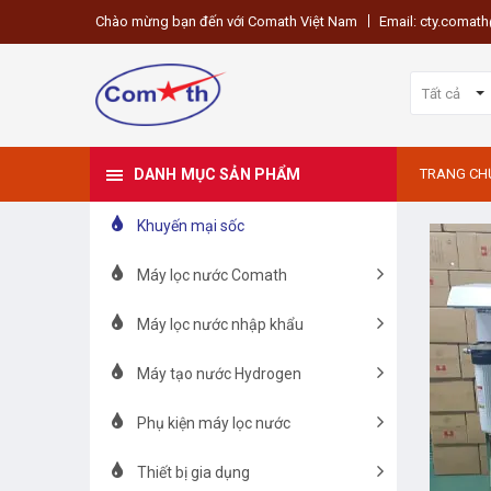
Chào mừng bạn đến với Comath Việt Nam
Email: cty.coma
Tất cả
DANH MỤC SẢN PHẨM
TRANG CH
Khuyến mại sốc
Máy lọc nước Comath
Máy lọc nước nhập khẩu
Máy tạo nước Hydrogen
Phụ kiện máy lọc nước
Thiết bị gia dụng