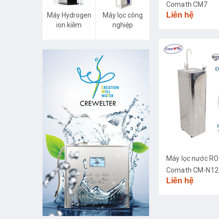
Comath CM7
Liên hệ
Máy Hydrogen
Máy lọc công
ion kiềm
nghiệp
Máy lọc nước RO
Comath CM-N126
Liên hệ
diệt khuẩn