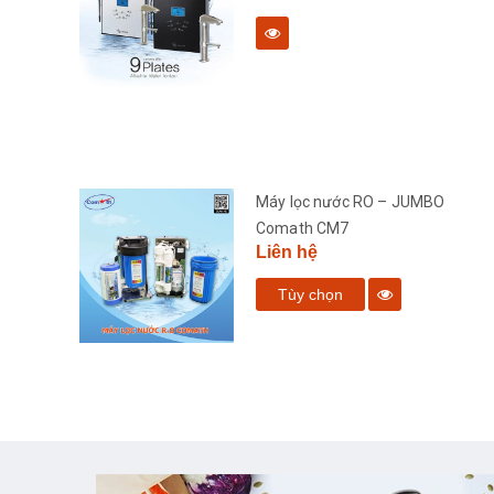
bàn
Máy lọc nước RO – JUMBO
Comath CM7
Liên hệ
Tùy chọn