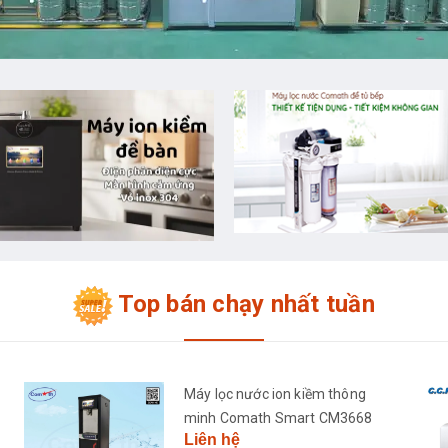
Top bán chạy nhất tuần
Máy lọc nước ion kiềm thông
minh Comath Smart CM3668
Liên hệ