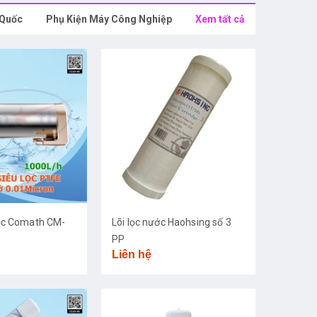
 Quốc
Phụ Kiện Máy Công Nghiệp
Xem tất cả
ọc Comath CM-
Lõi lọc nước Haohsing số 3
PP
Liên hệ