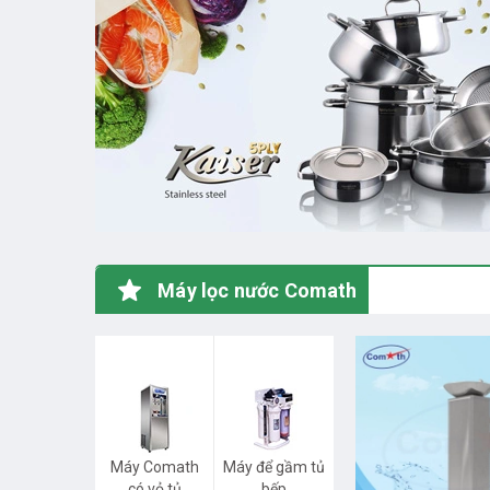
Máy lọc nước Comath
Máy Comath
Máy để gầm tủ
có vỏ tủ
bếp