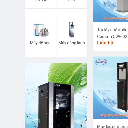
Trụ lấy nước uố
Comath CWF-02
Liên hệ
Máy để bàn
Máy nóng lạnh
Máy lọc nước ion