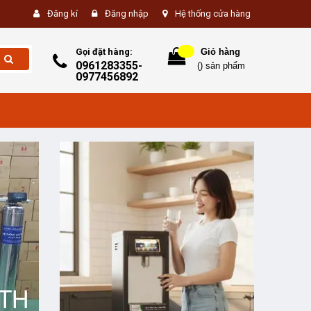
Đăng kí
Đăng nhập
Hệ thống cửa hàng
Gọi đặt hàng:
Giỏ hàng
0961283355-
(
) sản phẩm
0977456892