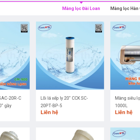
Màng lọc Đài Loan
Màng lọc Hàn
K GAC-20R-C
Lõi lá xếp ly 20" CCK SC-
Màng siêu l
0" gầy
20PT-BP-5
1000L
Liên hệ
Liên hệ