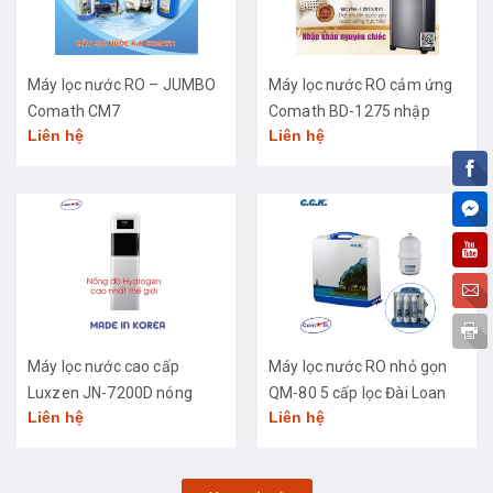
Máy lọc nước RO – JUMBO
Máy lọc nước RO cảm ứng
Comath CM7
Comath BD-1275 nhập
Liên hệ
Liên hệ
khẩu cao cấp
Máy lọc nước cao cấp
Máy lọc nước RO nhỏ gọn
Luxzen JN-7200D nóng
QM-80 5 cấp lọc Đài Loan
Liên hệ
Liên hệ
lạnh