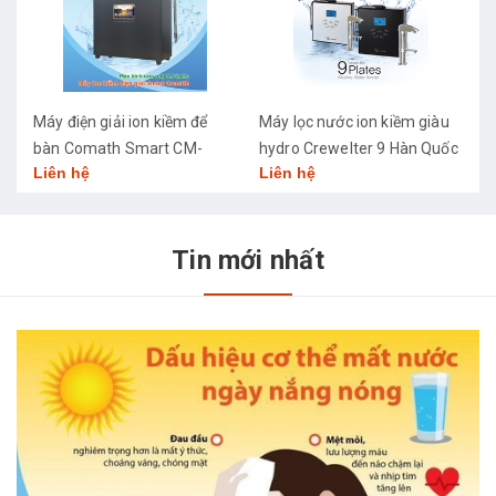
Máy điện giải ion kiềm để
Máy lọc nước ion kiềm giàu
M
bàn Comath Smart CM-
hydro Crewelter 9 Hàn Quốc
C
Liên hệ
Liên hệ
L
3668
Tin mới nhất