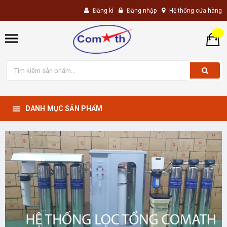
Đăng kí
Đăng nhập
Hệ thống cửa hàng
DANH MỤC SẢN PHẨM