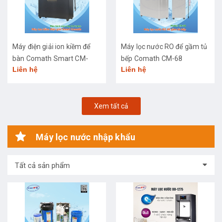
Máy điện giải ion kiềm để
Máy lọc nước RO để gầm tủ
bàn Comath Smart CM-
bếp Comath CM-68
Liên hệ
Liên hệ
3668
Xem tất cả
Máy lọc nước nhập khẩu
Tất cả sản phẩm