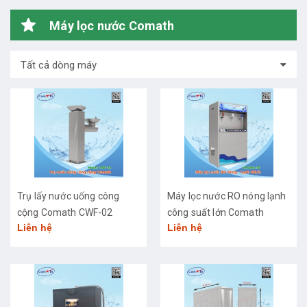
Máy lọc nước Comath
Tất cả dòng máy
Trụ lấy nước uống công
Máy lọc nước RO nóng lạnh
cộng Comath CWF-02
công suất lớn Comath
Liên hệ
Liên hệ
CM2681-50