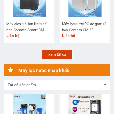
Máy điện giải ion kiềm để
Máy lọc nước RO để gầm tủ
bàn Comath Smart CM-
bếp Comath CM-68
Liên hệ
Liên hệ
3668
Xem tất cả
Máy lọc nước nhập khẩu
Tất cả sản phẩm