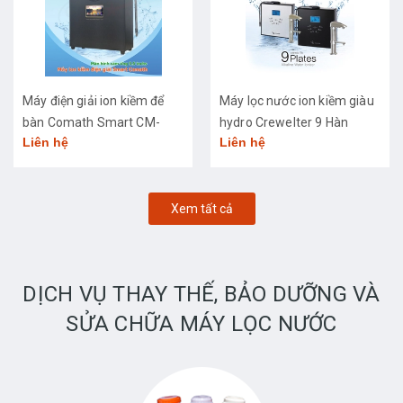
Máy điện giải ion kiềm để
Máy lọc nước ion kiềm giàu
bàn Comath Smart CM-
hydro Crewelter 9 Hàn
Liên hệ
Liên hệ
3668
Quốc
Xem tất cả
DỊCH VỤ THAY THẾ, BẢO DƯỠNG VÀ
SỬA CHỮA MÁY LỌC NƯỚC