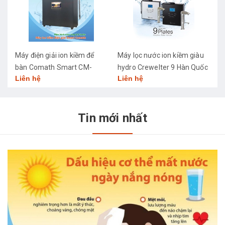
Máy điện giải ion kiềm để
Máy lọc nước ion kiềm giàu
M
bàn Comath Smart CM-
hydro Crewelter 9 Hàn Quốc
C
Liên hệ
Liên hệ
L
3668
Tin mới nhất