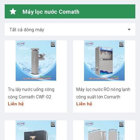
Máy lọc nước Comath
Tất cả dòng máy
Trụ lấy nước uống công
Máy lọc nước RO nóng lạnh
cộng Comath CWF-02
công suất lớn Comath
Liên hệ
Liên hệ
CM2681-50