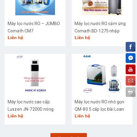
Máy lọc nước RO – JUMBO
Máy lọc nước RO cảm ứng
Comath CM7
Comath BD-1275 nhập
Liên hệ
Liên hệ
khẩu cao cấp
Máy lọc nước cao cấp
Máy lọc nước RO nhỏ gọn
Luxzen JN-7200D nóng
QM-80 5 cấp lọc Đài Loan
Liên hệ
Liên hệ
lạnh