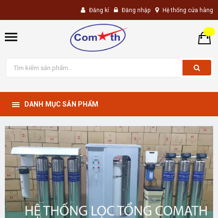
Đăng kí
Đăng nhập
Hệ thống cửa hàng
DANH MỤC SẢN PHẨM