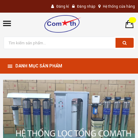
Đăng kí
Đăng nhập
Hệ thống cửa hàng
DANH MỤC SẢN PHẨM