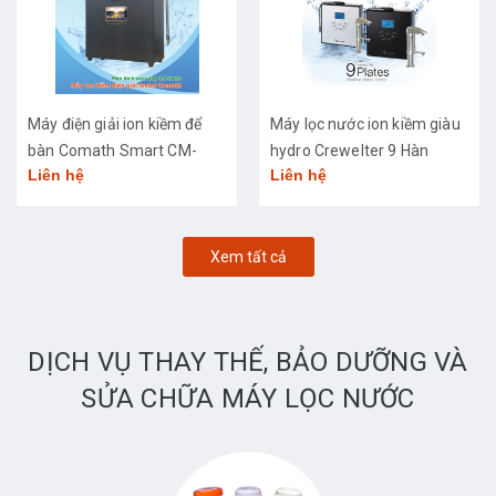
Máy điện giải ion kiềm để
Máy lọc nước ion kiềm giàu
bàn Comath Smart CM-
hydro Crewelter 9 Hàn
Liên hệ
Liên hệ
3668
Quốc
Xem tất cả
DỊCH VỤ THAY THẾ, BẢO DƯỠNG VÀ
SỬA CHỮA MÁY LỌC NƯỚC