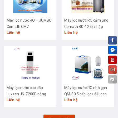
Máy lọc nước RO – JUMBO
Máy lọc nước RO cảm ứng
Comath CM7
Comath BD-1275 nhập
Liên hệ
Liên hệ
khẩu cao cấp
Máy lọc nước cao cấp
Máy lọc nước RO nhỏ gọn
Luxzen JN-7200D nóng
QM-80 5 cấp lọc Đài Loan
Liên hệ
Liên hệ
lạnh