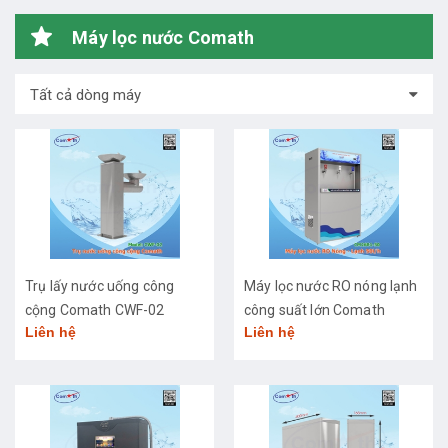
Máy lọc nước Comath
Tất cả dòng máy
Trụ lấy nước uống công
Máy lọc nước RO nóng lạnh
cộng Comath CWF-02
công suất lớn Comath
Liên hệ
Liên hệ
CM2681-50