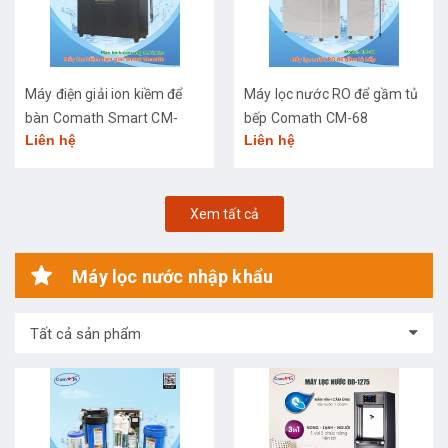
Máy điện giải ion kiềm để
Máy lọc nước RO để gầm tủ
bàn Comath Smart CM-
bếp Comath CM-68
Liên hệ
Liên hệ
3668
Xem tất cả
Máy lọc nước nhập khẩu
Tất cả sản phẩm