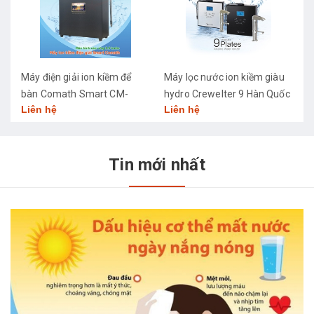
Máy điện giải ion kiềm để
Máy lọc nước ion kiềm giàu
M
bàn Comath Smart CM-
hydro Crewelter 9 Hàn Quốc
C
Liên hệ
Liên hệ
L
3668
Tin mới nhất