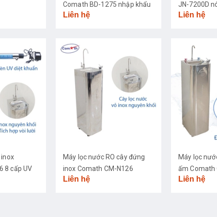
Comath BD-1275 nhập khẩu
JN-7200D nó
Liên hệ
Liên hệ
cao cấp
 inox
Máy lọc nước RO cây đứng
Máy lọc nướ
 8 cấp UV
inox Comath CM-N126
ấm Comath 
Liên hệ
Liên hệ
khuẩn