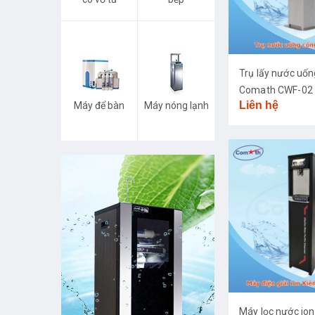
Trụ lấy nước uố
Comath CWF-02
Liên hệ
Máy để bàn
Máy nóng lạnh
Máy lọc nước ion