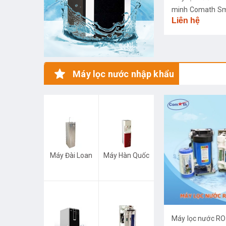
minh Comath S
Liên hệ
CM3668
Máy lọc nước nhập khẩu
Máy Đài Loan
Máy Hàn Quốc
Máy lọc nước R