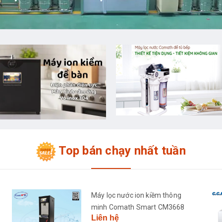
Top bán chạy nhất tuần
Máy lọc nước ion kiềm thông
minh Comath Smart CM3668
Liên hệ