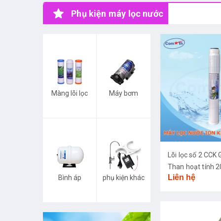
Phụ kiện máy lọc nước
Màng lõi lọc
Máy bơm
Lõi lọc số 2 CC
Than hoạt tính 2
Liên hệ
Bình áp
phụ kiện khác