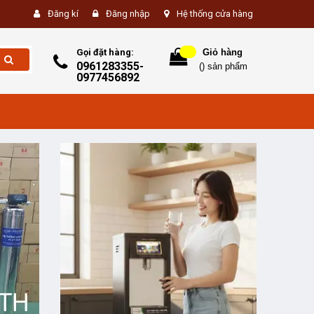
Đăng kí
Đăng nhập
Hệ thống cửa hàng
Gọi đặt hàng:
Giỏ hàng
0961283355-
(
) sản phẩm
0977456892