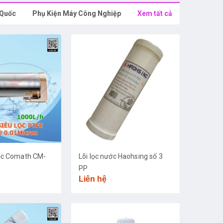
 Quốc
Phụ Kiện Máy Công Nghiệp
Xem tất cả
ọc Comath CM-
Lõi lọc nước Haohsing số 3
PP
Liên hệ