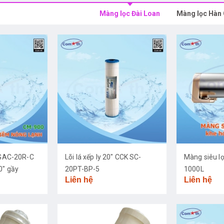
Màng lọc Đài Loan
Màng lọc Hàn
K GAC-20R-C
Lõi lá xếp ly 20" CCK SC-
Màng siêu l
0" gầy
20PT-BP-5
1000L
Liên hệ
Liên hệ