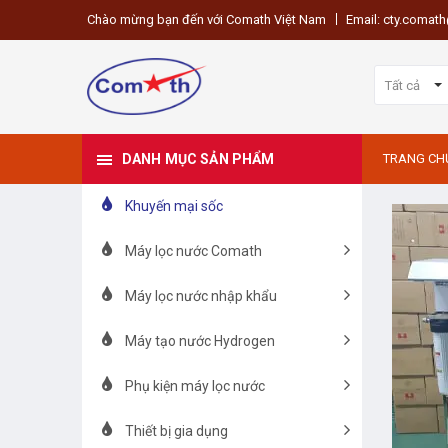
Chào mừng bạn đến với Comath Việt Nam
Email: cty.coma
Tất cả
DANH MỤC SẢN PHẨM
TRANG CH
Khuyến mại sốc
Máy lọc nước Comath
Máy lọc nước nhập khẩu
Máy tạo nước Hydrogen
Phụ kiện máy lọc nước
Thiết bị gia dụng