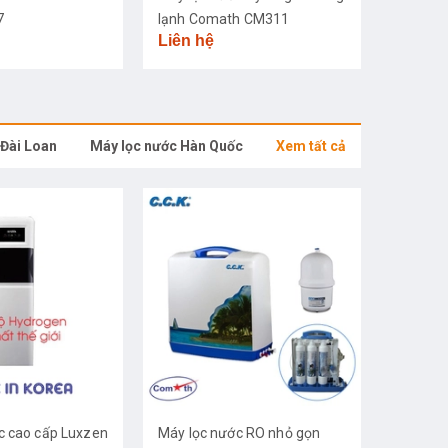
7
lạnh Comath CM311
Liên hệ
 Đài Loan
Máy lọc nước Hàn Quốc
Xem tất cả
c cao cấp Luxzen
Máy lọc nước RO nhỏ gọn