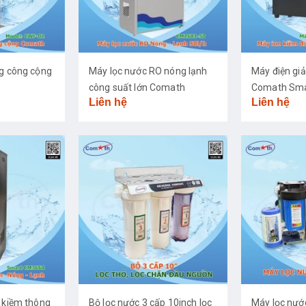
ng công cộng
Máy lọc nước RO nóng lạnh
Máy điện giả
công suất lớn Comath
Comath Sma
Liên hệ
Liên hệ
CM2681-50
 kiềm thông
Bộ lọc nước 3 cấp 10inch lọc
Máy lọc nư