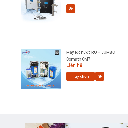
bàn
Máy lọc nước RO – JUMBO
Comath CM7
Liên hệ
Tùy chọn