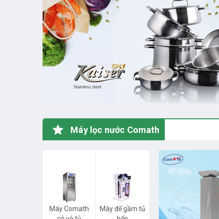
Máy lọc nước Comath
Máy Comath
Máy để gầm tủ
có vỏ tủ
bếp