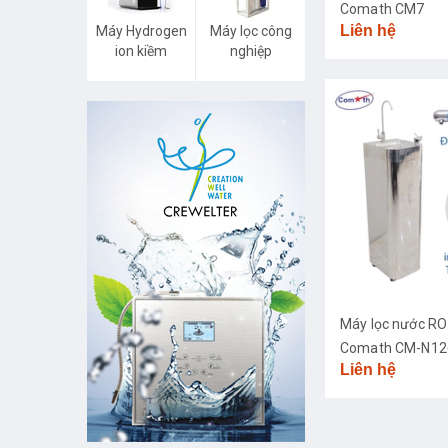
Comath CM7
Liên hệ
Máy Hydrogen
Máy lọc công
ion kiềm
nghiệp
Máy lọc nước RO
Comath CM-N126
Liên hệ
diệt khuẩn