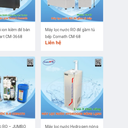
i ion kiềm để bàn
Máy lọc nước RO để gầm tủ
rt CM-3668
bếp Comath CM-68
Liên hệ
ớc RO – JUMBO
Máy lọc nước Hydrogen nóng