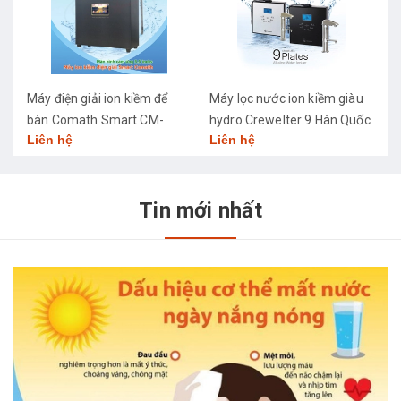
Máy điện giải ion kiềm để
Máy lọc nước ion kiềm giàu
M
bàn Comath Smart CM-
hydro Crewelter 9 Hàn Quốc
C
Liên hệ
Liên hệ
L
3668
Tin mới nhất