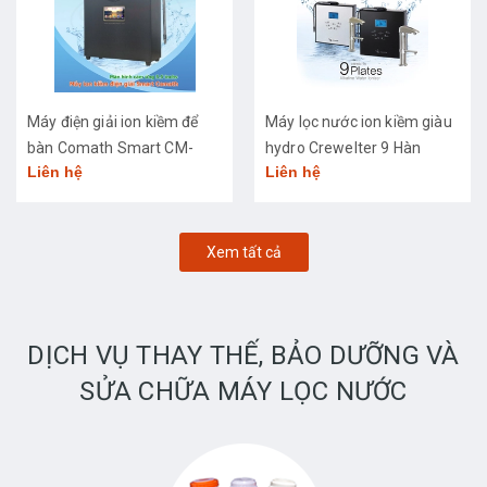
Máy điện giải ion kiềm để
Máy lọc nước ion kiềm giàu
bàn Comath Smart CM-
hydro Crewelter 9 Hàn
Liên hệ
Liên hệ
3668
Quốc
Xem tất cả
DỊCH VỤ THAY THẾ, BẢO DƯỠNG VÀ
SỬA CHỮA MÁY LỌC NƯỚC