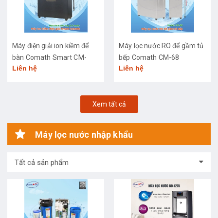
Máy điện giải ion kiềm để
Máy lọc nước RO để gầm tủ
bàn Comath Smart CM-
bếp Comath CM-68
Liên hệ
Liên hệ
3668
Xem tất cả
Máy lọc nước nhập khẩu
Tất cả sản phẩm