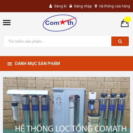
Đăng kí
Đăng nhập
Hệ thống cửa hàng
DANH MỤC SẢN PHẨM