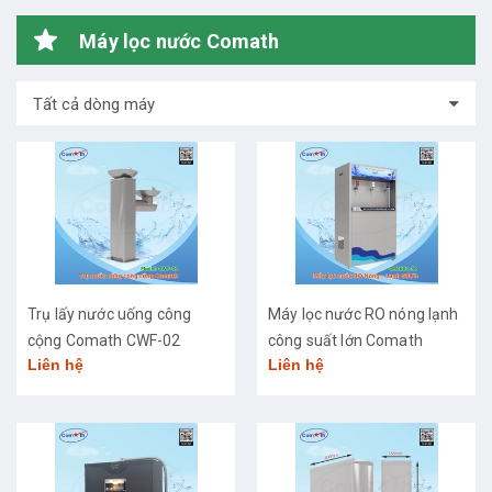
Máy lọc nước Comath
Tất cả dòng máy
Trụ lấy nước uống công
Máy lọc nước RO nóng lạnh
cộng Comath CWF-02
công suất lớn Comath
Liên hệ
Liên hệ
CM2681-50