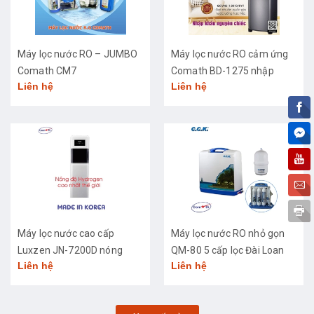
Máy lọc nước RO – JUMBO
Máy lọc nước RO cảm ứng
Comath CM7
Comath BD-1275 nhập
Liên hệ
Liên hệ
khẩu cao cấp
Máy lọc nước cao cấp
Máy lọc nước RO nhỏ gọn
Luxzen JN-7200D nóng
QM-80 5 cấp lọc Đài Loan
Liên hệ
Liên hệ
lạnh