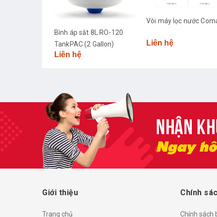
Van bình áp, van khóa
Vòi máy lọc nước Comath
máy lọc nước CCK Đài
Liên hệ
 8L RO-120
Loan
Liên hệ
Gallon)
Giới thiệu
Chính sác
Trang chủ
Chính sách