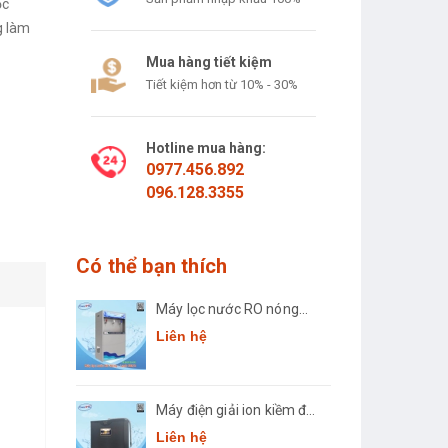
ọc
g làm
Mua hàng tiết kiệm
Tiết kiệm hơn từ 10% - 30%
Hotline mua hàng:
0977.456.892
096.128.3355
Có thể bạn thích
Máy lọc nước RO nóng
lạnh công suất lớn
Liên hệ
Comath CM2681-50
ệ
Máy điện giải ion kiềm để
bàn Comath Smart CM-
Liên hệ