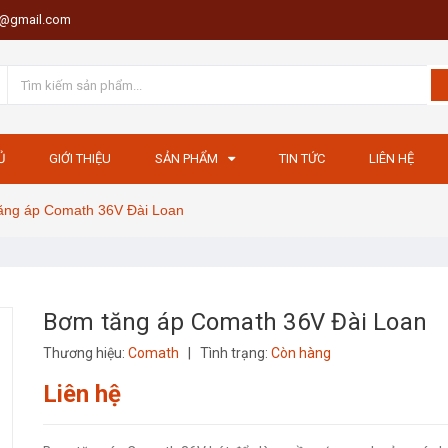
th@gmail.com
Ủ
GIỚI THIỆU
SẢN PHẨM
TIN TỨC
LIÊN HỆ
ăng áp Comath 36V Đài Loan
Bơm tăng áp Comath 36V Đài Loan
Thương hiệu:
Comath
|
Tình trạng:
Còn hàng
Liên hệ