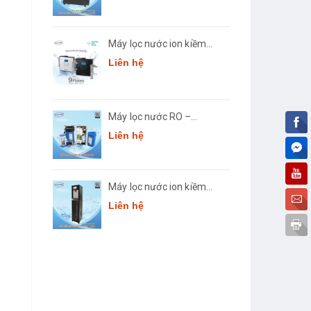
3668
Máy lọc nước ion kiềm
giàu hydro Crewelter 9
Liên hệ
Hàn Quốc
Máy lọc nước RO –
JUMBO Comath CM7
Liên hệ
Máy lọc nước ion kiềm
thông minh Comath
Liên hệ
Smart CM3668