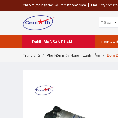
Chào mừng bạn đến với Comath Việt Nam
Email: cty.coma
Tất cả
DANH MỤC SẢN PHẨM
TRANG CH
Trang chủ
Phụ kiện máy Nóng - Lạnh - Ấm
Bơm t
/
/