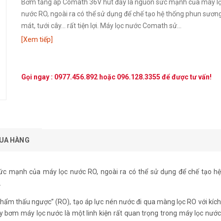
Bơm tăng áp Comath 36V hút đẩy là nguồn sức mạnh của máy l
nước RO, ngoài ra có thể sử dụng để chế tạo hệ thống phun sươn
mát, tưới cây... rất tiện lợi. Máy lọc nước Comath sử...
[Xem tiếp]
Gọi ngay :
0977.456.892
hoặc
096.128.3355
để được tư vấn!
UA HÀNG
ức mạnh của máy lọc nước RO, ngoài ra có thể sử dụng để chế tạo h
.
ẩm thấu ngược” (RO), tạo áp lực nén nước đi qua màng lọc RO với kích
y bơm máy lọc nước là một linh kiện rất quan trọng trong máy lọc nước