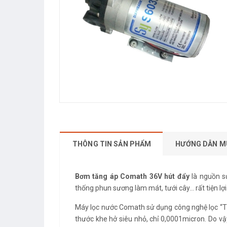
THÔNG TIN SẢN PHẨM
HƯỚNG DẪN M
Bơm tăng áp Comath 36V hút đẩy
là nguồn s
thống phun sương làm mát, tưới cây... rất tiện lợi
Máy lọc nước Comath sử dụng công nghệ lọc “Th
thước khe hở siêu nhỏ, chỉ 0,0001micron. Do vậ