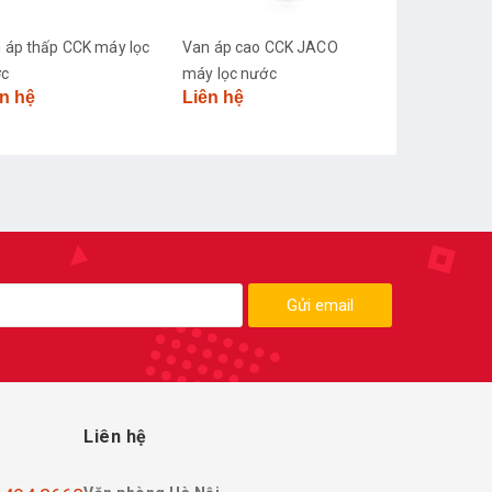
 áp cao CCK JACO
Van điện từ 36v máy lọc
 lọc nước
nước
n hệ
Liên hệ
Gửi email
Liên hệ