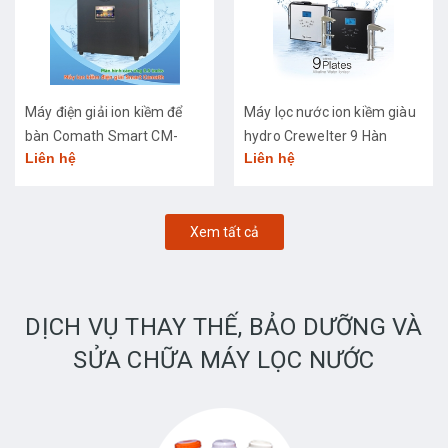
Máy điện giải ion kiềm để
Máy lọc nước ion kiềm giàu
bàn Comath Smart CM-
hydro Crewelter 9 Hàn
Liên hệ
Liên hệ
3668
Quốc
Xem tất cả
DỊCH VỤ THAY THẾ, BẢO DƯỠNG VÀ
SỬA CHỮA MÁY LỌC NƯỚC