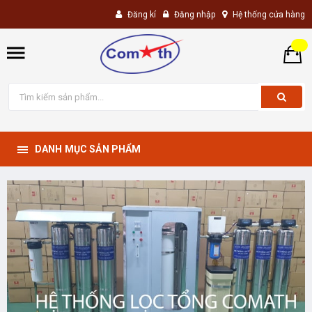
Đăng kí
Đăng nhập
Hệ thống cửa hàng
DANH MỤC SẢN PHẨM