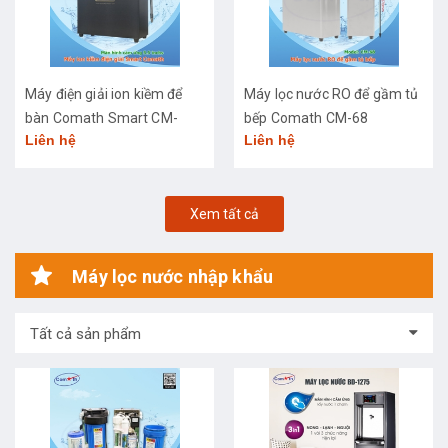
Máy điện giải ion kiềm để
Máy lọc nước RO để gầm tủ
bàn Comath Smart CM-
bếp Comath CM-68
Liên hệ
Liên hệ
3668
Xem tất cả
Máy lọc nước nhập khẩu
Tất cả sản phẩm