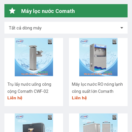
Máy lọc nước Comath
Tất cả dòng máy
Trụ lấy nước uống công
Máy lọc nước RO nóng lạnh
cộng Comath CWF-02
công suất lớn Comath
Liên hệ
Liên hệ
CM2681-50