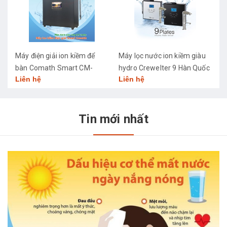
Máy điện giải ion kiềm để
Máy lọc nước ion kiềm giàu
M
bàn Comath Smart CM-
hydro Crewelter 9 Hàn Quốc
C
Liên hệ
Liên hệ
L
3668
Tin mới nhất