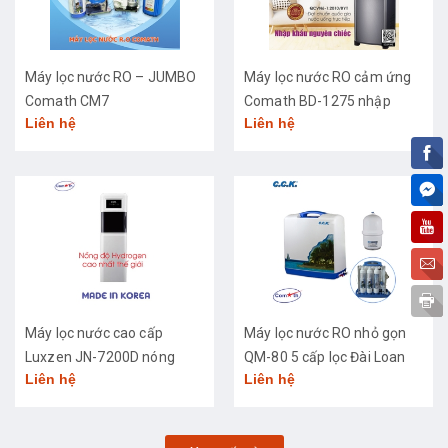
Máy lọc nước RO – JUMBO
Máy lọc nước RO cảm ứng
Comath CM7
Comath BD-1275 nhập
Liên hệ
Liên hệ
khẩu cao cấp
Máy lọc nước cao cấp
Máy lọc nước RO nhỏ gọn
Luxzen JN-7200D nóng
QM-80 5 cấp lọc Đài Loan
Liên hệ
Liên hệ
lạnh