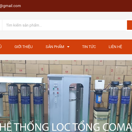
th@gmail.com
Ủ
GIỚI THIỆU
SẢN PHẨM
TIN TỨC
LIÊN HỆ