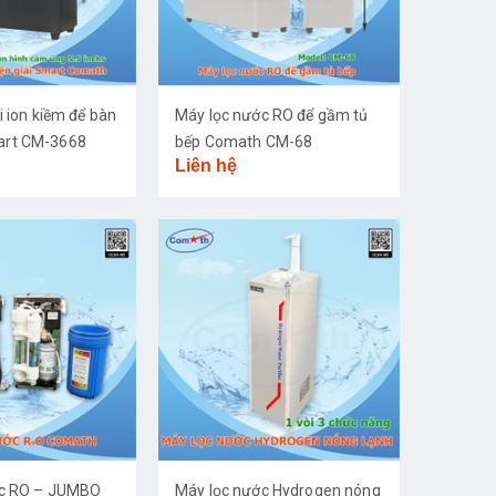
i ion kiềm để bàn
Máy lọc nước RO để gầm tủ
rt CM-3668
bếp Comath CM-68
Liên hệ
ớc RO – JUMBO
Máy lọc nước Hydrogen nóng