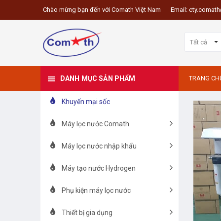
Chào mừng bạn đến với Comath Việt Nam
Email: cty.coma
Tất cả
DANH MỤC SẢN PHẨM
TRANG CH
Khuyến mại sốc
Máy lọc nước Comath
Máy lọc nước nhập khẩu
Máy tạo nước Hydrogen
Phụ kiện máy lọc nước
Thiết bị gia dụng