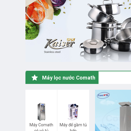
Máy lọc nước Comath
Máy Comath
Máy để gầm tủ
có vỏ tủ
bếp