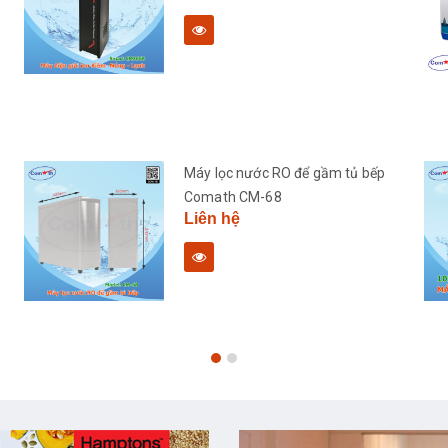
Máy lọc nước RO để gầm tủ bếp
Comath CM-68
Liên hệ