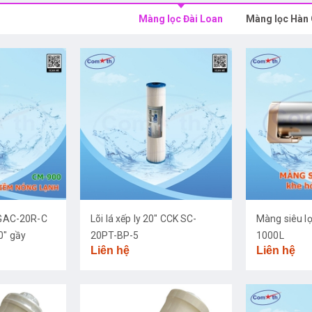
Màng lọc Đài Loan
Màng lọc Hàn
K GAC-20R-C
Lõi lá xếp ly 20" CCK SC-
Màng siêu l
0" gầy
20PT-BP-5
1000L
Liên hệ
Liên hệ