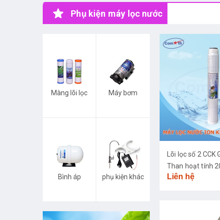
Phụ kiện máy lọc nước
Màng lõi lọc
Máy bơm
Lõi lọc số 2 CC
Than hoạt tính 2
Liên hệ
Bình áp
phụ kiện khác