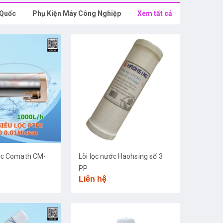
 Quốc
Phụ Kiện Máy Công Nghiệp
Xem tất cả
ọc Comath CM-
Lõi lọc nước Haohsing số 3
PP
Liên hệ