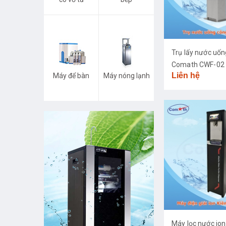
Trụ lấy nước uố
Comath CWF-02
Liên hệ
Máy để bàn
Máy nóng lạnh
Máy lọc nước ion