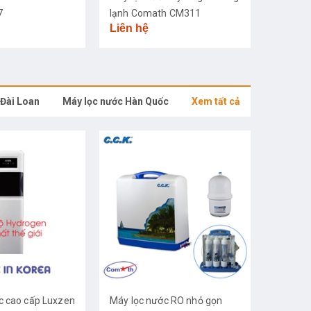
7
lạnh Comath CM311
Liên hệ
 Đài Loan
Máy lọc nước Hàn Quốc
Xem tất cả
c cao cấp Luxzen
Máy lọc nước RO nhỏ gọn