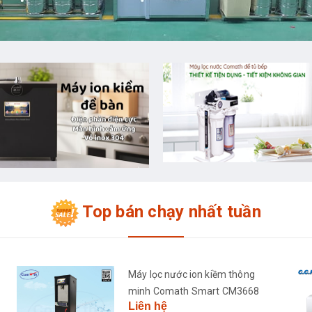
Top bán chạy nhất tuần
Máy lọc nước ion kiềm thông
minh Comath Smart CM3668
Liên hệ