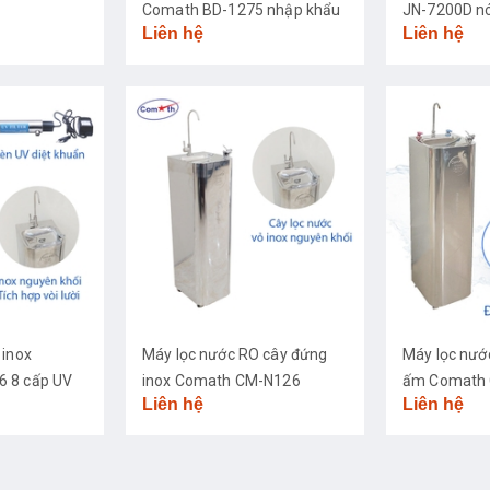
Comath BD-1275 nhập khẩu
JN-7200D nó
Liên hệ
Liên hệ
cao cấp
 inox
Máy lọc nước RO cây đứng
Máy lọc nướ
 8 cấp UV
inox Comath CM-N126
ấm Comath 
Liên hệ
Liên hệ
khuẩn