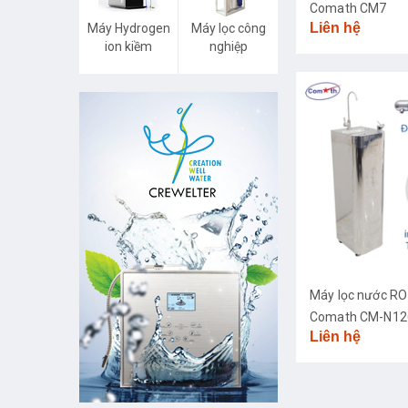
Comath CM7
Liên hệ
Máy Hydrogen
Máy lọc công
ion kiềm
nghiệp
Máy lọc nước RO
Comath CM-N126
Liên hệ
diệt khuẩn