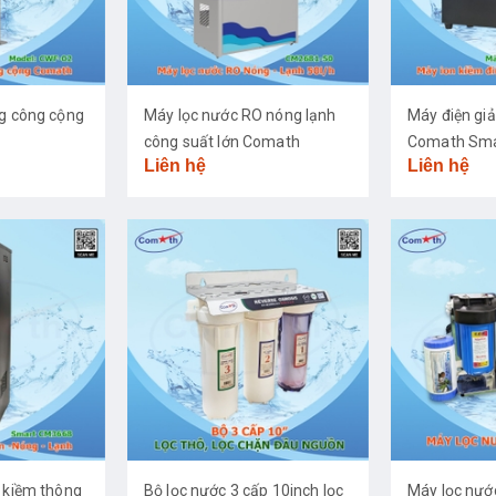
ng công cộng
Máy lọc nước RO nóng lạnh
Máy điện giả
công suất lớn Comath
Comath Sma
Liên hệ
Liên hệ
CM2681-50
 kiềm thông
Bộ lọc nước 3 cấp 10inch lọc
Máy lọc nư