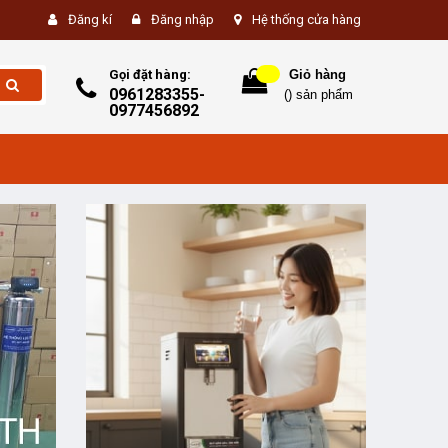
Đăng kí
Đăng nhập
Hệ thống cửa hàng
Gọi đặt hàng:
Giỏ hàng
0961283355-
(
) sản phẩm
0977456892