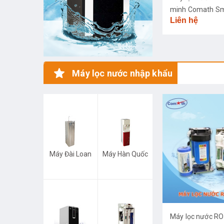
minh Comath S
Liên hệ
CM3668
Máy lọc nước nhập khẩu
Máy Đài Loan
Máy Hàn Quốc
Máy lọc nước R