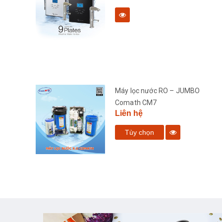
bàn
Máy lọc nước RO – JUMBO
Comath CM7
Liên hệ
Tùy chọn