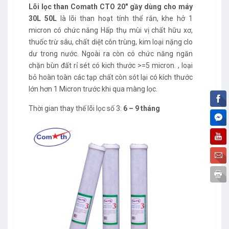
Lõi lọc than Comath CTO 20" gầy dùng cho máy
30L 50L
là lõi than hoạt tính thể rắn, khe hở 1
micron có chức năng Hấp thụ mùi vị chất hữu xơ,
thuốc trừ sâu, chất diệt côn trùng, kim loại nặng clo
dư trong nước. Ngoài ra còn có chức năng ngăn
chặn bùn đất rỉ sét có kich thước >=5 micron. , loại
bỏ hoàn toàn các tạp chất còn sót lại có kích thước
lớn hơn 1 Micron trước khi qua màng lọc.
Thời gian thay thế lõi lọc số 3:
6 – 9 tháng