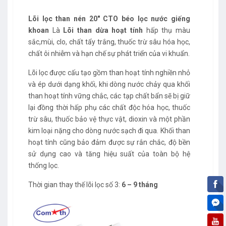
Lõi lọc than nén 20" CTO béo lọc nước giếng
khoan
Là
Lõi than dừa hoạt tính
hấp thụ màu
sắc,mùi, clo, chất tẩy trắng, thuốc trừ sâu hóa học,
chất ôi nhiễm và hạn chế sự phát triển của vi khuẩn.
Lõi lọc được cấu tạo gồm than hoạt tính nghiền nhỏ
và ép dưới dạng khối, khi dòng nước chảy qua khối
than hoạt tính vững chắc, các tạp chất bẩn sẽ bị giữ
lại đồng thời hấp phụ các chất độc hóa học, thuốc
trừ sâu, thuốc bảo vệ thực vật, dioxin và một phần
kim loại nặng cho dòng nước sạch đi qua. Khối than
hoạt tính cũng bảo đảm được sự rắn chắc, độ bền
sử dụng cao và tăng hiệu suất của toàn bộ hệ
thống lọc.
Thời gian thay thế lõi lọc số 3:
6 – 9 tháng