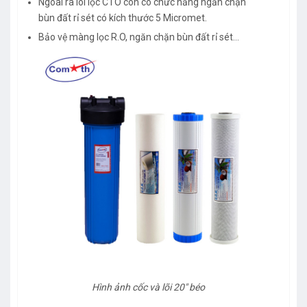
Ngoài ra lõi lọc CTO còn có chức năng ngăn chặn
bùn đất rỉ sét có kích thước 5 Micromet.
Bảo vệ màng lọc R.O, ngăn chặn bùn đất rỉ sét…
Hình ảnh cốc và lõi 20" béo