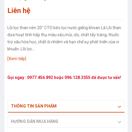
Liên hệ
Lõi lọc than nén 20" CTO béo lọc nước giếng khoan Là Lõi than
dừa hoạt tính hấp thụ màu sắc,mùi, clo, chất tẩy trắng, thuốc
trừ sâu hóa học, chất ôi nhiễm và hạn chế sự phát triển của vi
khuẩn. Lõi lọc...
[Xem tiếp]
Gọi ngay :
0977.456.892
hoặc
096.128.3355
để được tư vấn!
THÔNG TIN SẢN PHẨM
HƯỚNG DẪN MUA HÀNG