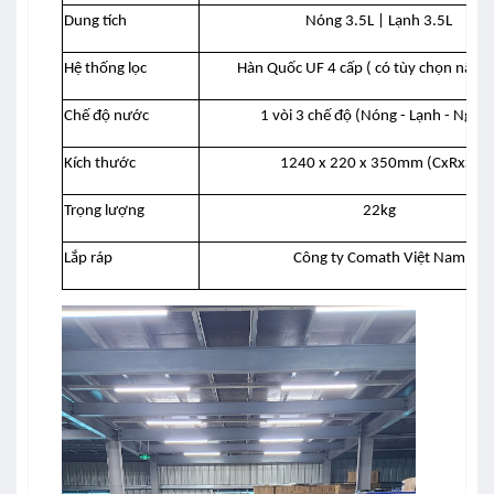
Dung tích
Nóng 3.5L | Lạnh 3.5L
Hệ thống lọc
Hàn Quốc UF 4 cấp ( có tùy chọn nâng 
Chế độ nước
1 vòi 3 chế độ (Nóng - Lạnh - Nguội
Kích thước
1240 x 220 x 350mm (CxRxS)
Trọng lượng
22kg
Lắp ráp
Công ty Comath Việt Nam