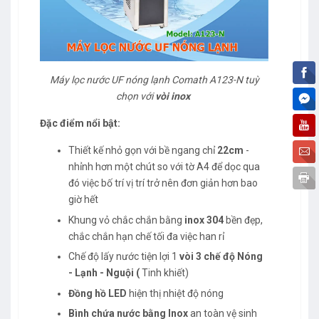
Máy lọc nước UF nóng lạnh Comath A123-N tuỳ
chọn với
vòi inox
Đặc điểm nổi bật:
Thiết kế nhỏ gọn với bề ngang chỉ
22cm
-
nhỉnh hơn một chút so với tờ A4 để dọc qua
đó việc bố trí vị trí trở nên đơn giản hơn bao
giờ hết
Khung vỏ chắc chắn bằng
inox 304
bền đẹp,
chắc chắn hạn chế tối đa việc han rỉ
Chế độ lấy nước tiện lợi 1
vòi 3 chế độ Nóng
- Lạnh - Nguội (
Tinh khiết)
Đồng hồ LED
hiện thị nhiệt độ nóng
Bình chứa nước bằng Inox
an toàn vệ sinh