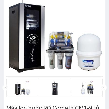
prev
Máy lọc nước RO Comath CM1-9 tủ