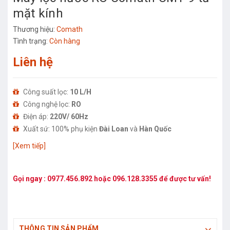
mặt kính
Thương hiệu:
Comath
Tình trạng:
Còn hàng
Liên hệ
Công suất lọc:
10 L/H
Công nghệ lọc:
RO
Điện áp:
220V/ 60Hz
Xuất sứ: 100% phụ kiện
Đài Loan
và
Hàn Quốc
Toàn bộ lõi lọc của máy có nguồn gốc từ
Đài Loan
và
Hàn
[Xem tiếp]
Quốc
tuân thủ tiêu chuẩn NSF
Bảo hành 12 tháng
Gọi ngay :
0977.456.892
hoặc
096.128.3355
để được tư vấn!
THÔNG TIN SẢN PHẨM