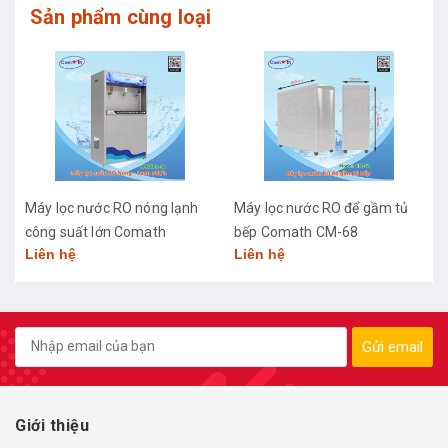
Sản phẩm cùng loại
Máy lọc nước RO nóng lạnh
Máy lọc nước RO để gầm tủ
công suất lớn Comath
bếp Comath CM-68
Liên hệ
Liên hệ
CM2681-50
Gửi email
Giới thiệu