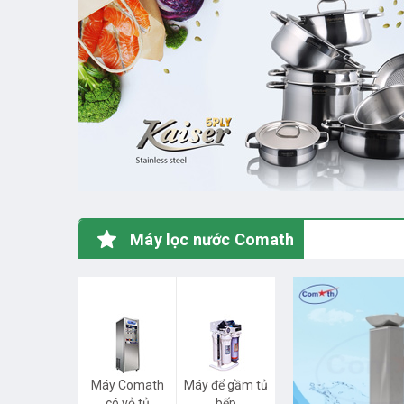
Máy lọc nước Comath
Máy Comath
Máy để gầm tủ
có vỏ tủ
bếp