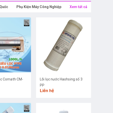
 Quốc
Phụ Kiện Máy Công Nghiệp
Xem tất cả
ọc Comath CM-
Lõi lọc nước Haohsing số 3
PP
Liên hệ