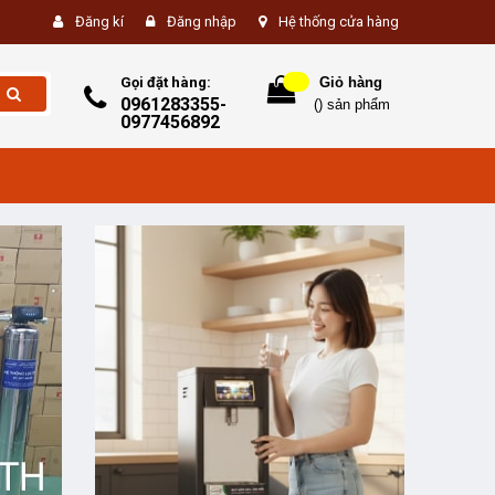
Đăng kí
Đăng nhập
Hệ thống cửa hàng
Gọi đặt hàng:
Giỏ hàng
0961283355-
(
) sản phẩm
0977456892