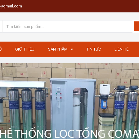
th@gmail.com
Ủ
GIỚI THIỆU
SẢN PHẨM
TIN TỨC
LIÊN HỆ