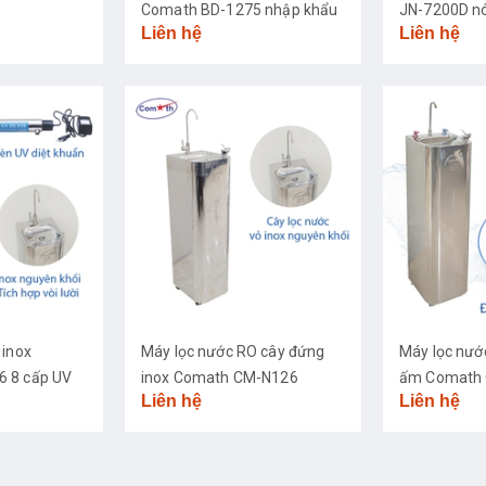
Comath BD-1275 nhập khẩu
JN-7200D nó
Liên hệ
Liên hệ
cao cấp
 inox
Máy lọc nước RO cây đứng
Máy lọc nướ
 8 cấp UV
inox Comath CM-N126
ấm Comath 
Liên hệ
Liên hệ
khuẩn