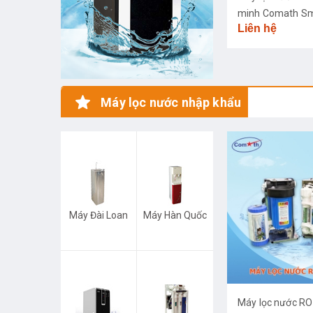
minh Comath S
Liên hệ
CM3668
Máy lọc nước nhập khẩu
Máy Đài Loan
Máy Hàn Quốc
Máy lọc nước R