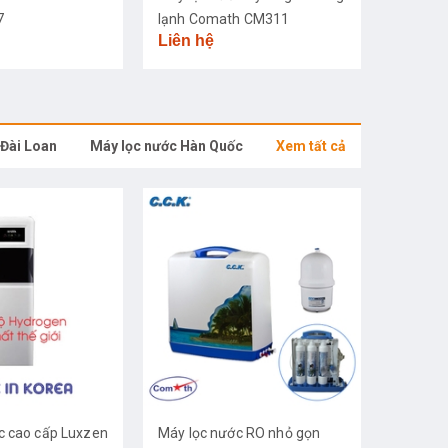
7
lạnh Comath CM311
Liên hệ
 Đài Loan
Máy lọc nước Hàn Quốc
Xem tất cả
c cao cấp Luxzen
Máy lọc nước RO nhỏ gọn