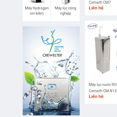
Comath CM7
Liên hệ
Máy Hydrogen
Máy lọc công
ion kiềm
nghiệp
Máy lọc nước RO
Comath CM-N126
Liên hệ
diệt khuẩn