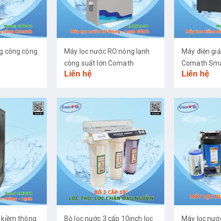
ng công cộng
Máy lọc nước RO nóng lạnh
Máy điện giả
công suất lớn Comath
Comath Sma
Liên hệ
Liên hệ
CM2681-50
 kiềm thông
Bộ lọc nước 3 cấp 10inch lọc
Máy lọc nư