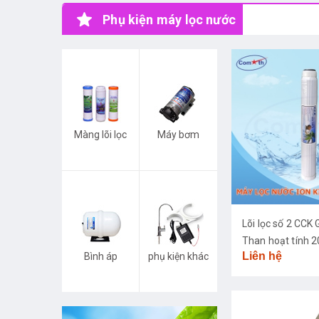
Phụ kiện máy lọc nước
Màng lõi lọc
Máy bơm
Lõi lọc số 2 CC
Than hoạt tính 2
Liên hệ
Bình áp
phụ kiện khác