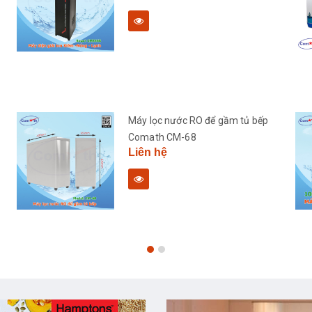
Máy lọc nước RO để gầm tủ bếp
Comath CM-68
Liên hệ