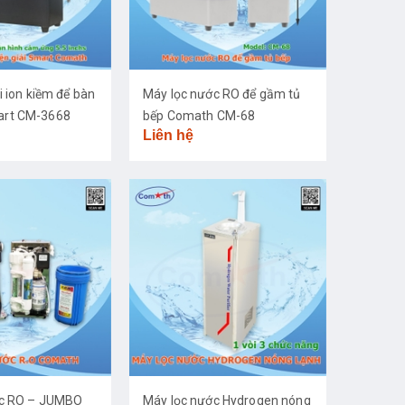
i ion kiềm để bàn
Máy lọc nước RO để gầm tủ
rt CM-3668
bếp Comath CM-68
Liên hệ
ớc RO – JUMBO
Máy lọc nước Hydrogen nóng