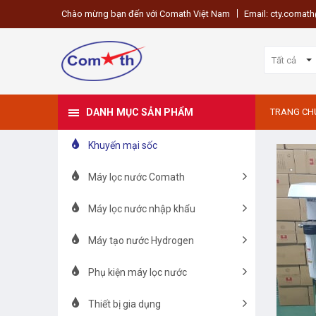
Chào mừng bạn đến với Comath Việt Nam
Email: cty.coma
Tất cả
DANH MỤC SẢN PHẨM
TRANG CH
Khuyến mại sốc
Máy lọc nước Comath
Máy lọc nước nhập khẩu
Máy tạo nước Hydrogen
Phụ kiện máy lọc nước
Thiết bị gia dụng