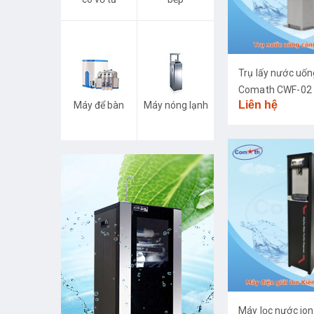
Trụ lấy nước uố
Comath CWF-02
Liên hệ
Máy để bàn
Máy nóng lạnh
Máy lọc nước ion