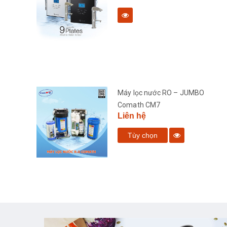
bàn
Máy lọc nước RO – JUMBO
Comath CM7
Liên hệ
Tùy chọn