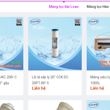
Màng lọc Đài Loan
Màng lọc Hàn
K GAC-20R-C
Lõi lá xếp ly 20" CCK SC-
Màng siêu l
0" gầy
20PT-BP-5
1000L
Liên hệ
Liên hệ