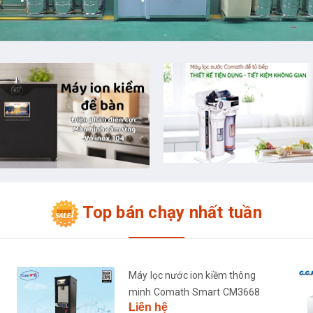
Top bán chạy nhất tuần
Máy lọc nước ion kiềm thông
minh Comath Smart CM3668
Liên hệ