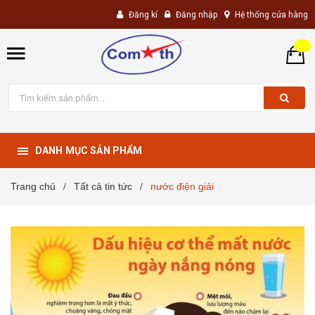
Đăng kí
Đăng nhập
Hệ thống cửa hàng
DANH MỤC SẢN PHẨM
Trang chủ
Tất cả tin tức
nước điện giải
/
/